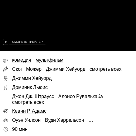
СМОРЕТЬ ТРЕЙЛЕР
комедия
мультфильм
Скотт Можер
Джимми Хейуорд
смотреть всех
Джимми Хейуорд
Доминик Льюис
Джон Дж. Штраусс
Алонсо Рувалькаба
смотреть всех
Кевин Р. Адамс
Оуэн Уилсон
Вуди Харрельсон
…
90 мин