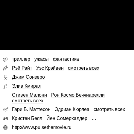
триллер
ужасы
фантастика
Рэй Райт
Уэс Крэйвен
смотреть всех
Джим Сонзеро
Элиа Кмирал
Стивен Малони
Рон Космо Веччиарелли
смотреть всех
Гари Б. Маттесон
Эдриан Кюрлеа
смотреть всех
Кристен Белл
Йен Сомерхалдер
…
http://www.pulsethemovie.ru