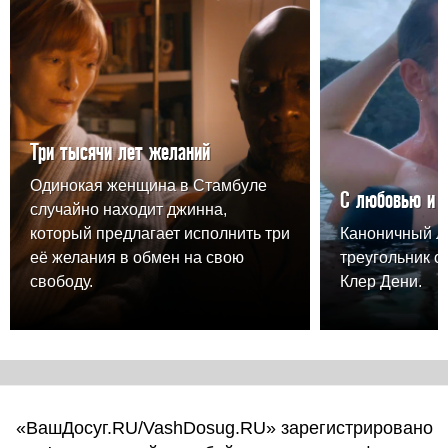
Три тысячи лет желаний
Одинокая женщина в Стамбуле
С любовью и 
случайно находит джинна,
который предлагает исполнить три
Каноничный 
её желания в обмен на свою
треугольник о
свободу.
Клер Дени.
«ВашДосуг.RU/VashDosug.RU» зарегистрировано