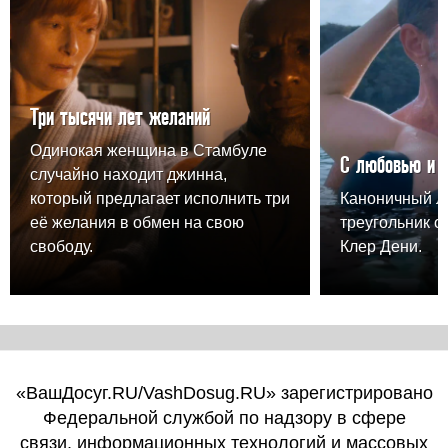
Три тысячи лет желаний
Одинокая женщина в Стамбуле
С любовью и 
случайно находит джинна,
который предлагает исполнить три
Каноничный 
её желания в обмен на свою
треугольник о
свободу.
Клер Дени.
«ВашДосуг.RU/VashDosug.RU» зарегистрировано
Федеральной службой по надзору в сфере
связи, информационных технологий и массовых