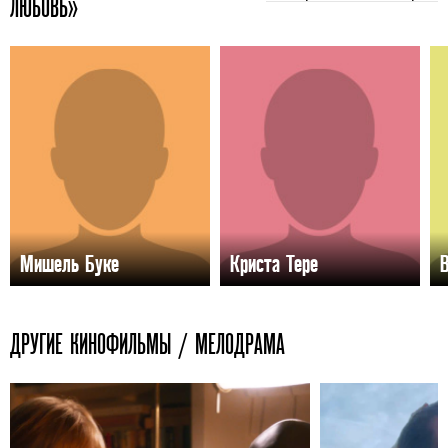
ЛЮБОВЬ»
Мишель Буке
Криста Тере
В
ДРУГИЕ КИНОФИЛЬМЫ / МЕЛОДРАМА