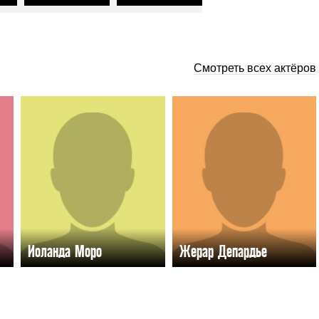
Смотреть всех актёров
Иоланда Моро
Жерар Депардье