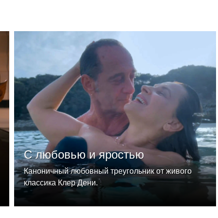
С любовью и яростью
Каноничный любовный треугольник от живого
классика Клер Дени.