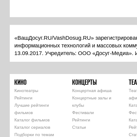
«ВашДосуг.RU/VashDosug.RU» зарегистрирован
информационных технологий и массовых комм
13.09.2017. Учредитель: ООО «Досуг-Медиа».
КИНО
КОНЦЕРТЫ
ТЕА
Кинотеатры
Концертная афиша
Теа
Рейтинги
Концертные залы и
аф
Лучшие рейтинги
клубы
Кат
фильмов
Фестивали
Фес
Каталог фильмов
Рейтинги
Кат
Каталог сериалов
Статьи
Рей
Подборки по темам
Ста