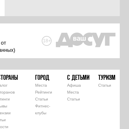
18+
 от
анных
)
СТОРАНЫ
ГОРОД
С ДЕТЬМИ
ТУРИЗМ
алог
Места
Афиша
Статьи
торанов
Рейтинги
Места
тинги
Статьи
Статьи
ывы
Фитнес-
ензии
клубы
тьи
ости