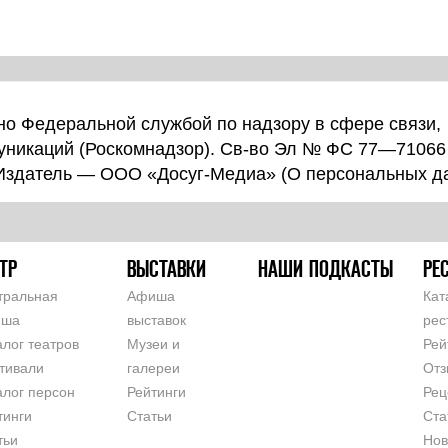
о Федеральной службой по надзору в сфере связи,
уникаций (Роскомнадзор). Св-во Эл № ФС 77—71066
 Издатель — ООО «Досуг-Медиа» (
О персональных д
ТР
ВЫСТАВКИ
НАШИ ПОДКАСТЫ
РЕ
тральная
Афиша
Кат
иша
выставок
рес
алог театров
Музеи и
Рей
тивали
галереи
Отз
алог персон
Рейтинги
Рец
тинги
Статьи
Ста
тьи
Нов