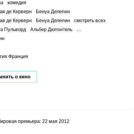
ма
комедия
ав де Керверн
Бенуа Делепин
ав де Керверн
Бенуа Делепин
смотреть всех
а Пульворд
Альбер Дюпонтель
…
ин
гия
Франция
мнить о кино
ировая премьера: 22 мая 2012