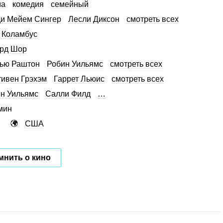
ма
комедия
семейный
и Мейем Сингер
Лесли Диксон
смотреть всех
 Коламбус
рд Шор
ью Раштон
Робин Уильямс
смотреть всех
тивен Грэхэм
Гаррет Льюис
смотреть всех
н Уильямс
Салли Филд
…
мин
США
мнить о кино