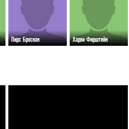
Пирс Броснан
Харви Фирштейн