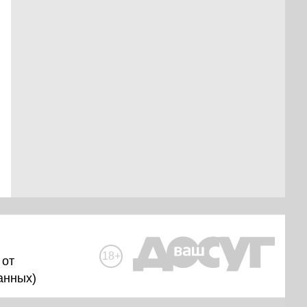
18+
 от
анных
)