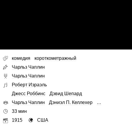
комедия
короткометражный
Чарльз Чаплин
Чарльз Чаплин
Роберт Израэль
Джесс Роббинс
Дэвид Шепард
Чарльз Чаплин
Дэниэл П. Келлехер
…
33 мин
1915
США