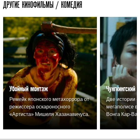
ДРУГИЕ КИНОФИЛЬМЫ / КОМЕДИЯ
Убойный монтаж
Чунгкингский 
Ремейк японского метахоррора от
Две истории о
режиссера оскароносного
мегаполисе в
«Артиста» Мишеля Хазанавичуса.
Вонга Кар-Вая