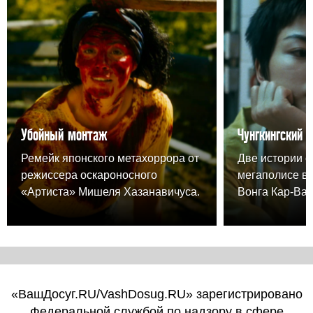
Убойный монтаж
Чунгкингский 
Ремейк японского метахоррора от
Две истории о
режиссера оскароносного
мегаполисе в
«Артиста» Мишеля Хазанавичуса.
Вонга Кар-Вая
«ВашДосуг.RU/VashDosug.RU» зарегистрировано
Федеральной службой по надзору в сфере