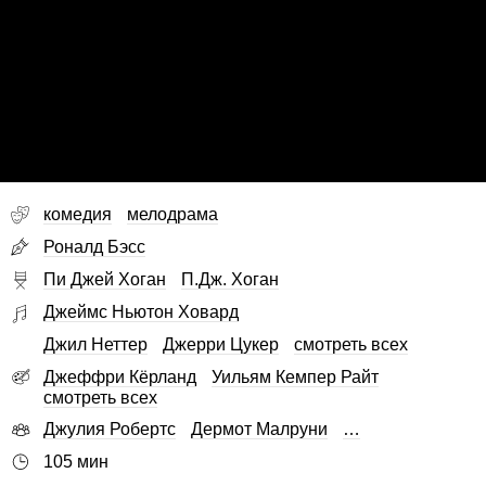
комедия
мелодрама
Роналд Бэсс
Пи Джей Хоган
П.Дж. Хоган
Джеймс Ньютон Ховард
Джил Неттер
Джерри Цукер
смотреть всех
Джеффри Кёрланд
Уильям Кемпер Райт
смотреть всех
Джулия Робертс
Дермот Малруни
…
105 мин