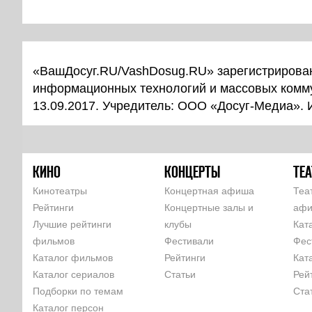
«ВашДосуг.RU/VashDosug.RU» зарегистрирован
информационных технологий и массовых комм
13.09.2017. Учредитель: ООО «Досуг-Медиа».
КИНО
КОНЦЕРТЫ
ТЕА
Кинотеатры
Концертная афиша
Теа
Рейтинги
Концертные залы и
аф
Лучшие рейтинги
клубы
Кат
фильмов
Фестивали
Фес
Каталог фильмов
Рейтинги
Кат
Каталог сериалов
Статьи
Рей
Подборки по темам
Ста
Каталог персон