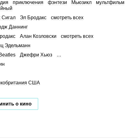
дия
приключения
фэнтези
Мьюзикл
мультфильм
ейный
 Сигал
Эл Бродакс
смотреть всех
дж Даннинг
родакс
Алан Козловски
смотреть всех
ц Эдельманн
Beatles
Джефри Хьюз
…
ин
кобритания
США
мнить о кино