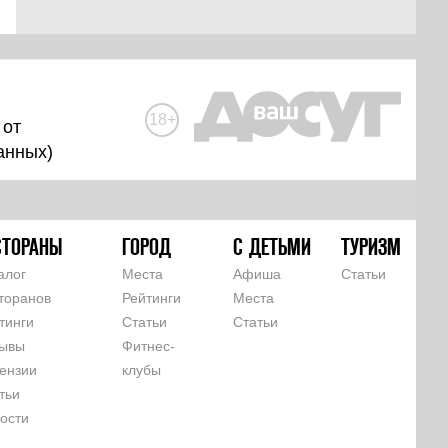
18+
 от
анных
)
СТОРАНЫ
ГОРОД
С ДЕТЬМИ
ТУРИЗМ
алог
Места
Афиша
Статьи
торанов
Рейтинги
Места
тинги
Статьи
Статьи
ывы
Фитнес-
ензии
клубы
тьи
ости