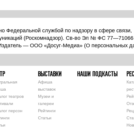
о Федеральной службой по надзору в сфере связи,
уникаций (Роскомнадзор). Св-во Эл № ФС 77—71066
 Издатель — ООО «Досуг-Медиа» (
О персональных д
ТР
ВЫСТАВКИ
НАШИ ПОДКАСТЫ
РЕ
тральная
Афиша
Кат
иша
выставок
рес
алог театров
Музеи и
Рей
тивали
галереи
Отз
алог персон
Рейтинги
Рец
тинги
Статьи
Ста
тьи
Нов