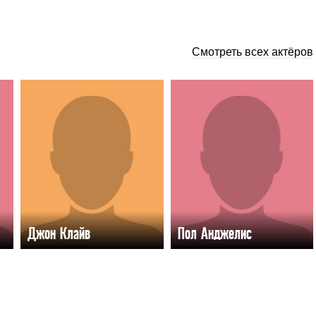
Смотреть всех актёров
Джон Клайв
Пол Анджелис