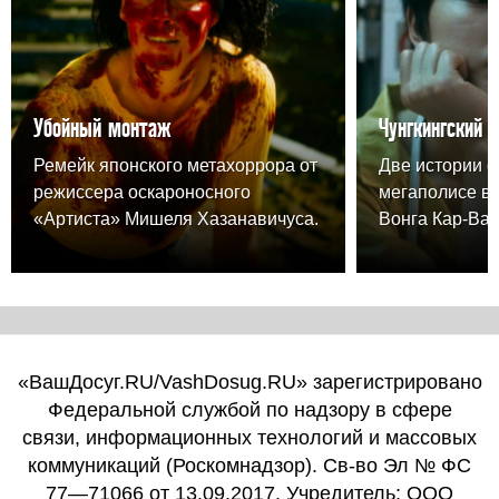
Убойный монтаж
Чунгкингский 
Ремейк японского метахоррора от
Две истории о
режиссера оскароносного
мегаполисе в
«Артиста» Мишеля Хазанавичуса.
Вонга Кар-Вая
«ВашДосуг.RU/VashDosug.RU» зарегистрировано
Федеральной службой по надзору в сфере
связи, информационных технологий и массовых
коммуникаций (Роскомнадзор). Св-во Эл № ФС
77—71066 от 13.09.2017. Учредитель: ООО