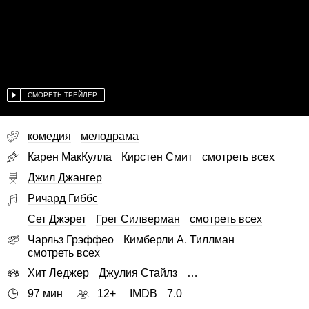
СМОРЕТЬ ТРЕЙЛЕР
комедия
мелодрама
Карен МакКулла
Кирстен Смит
смотреть всех
Джил Джангер
Ричард Гиббс
Сет Джэрет
Грег Силверман
смотреть всех
Чарльз Грэффео
Кимберли А. Тиллман
смотреть всех
Хит Леджер
Джулия Стайлз
…
97 мин
12+
IMDB
7.0