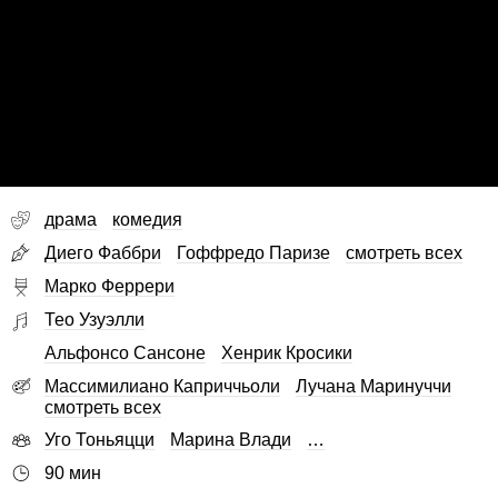
драма
комедия
Диего Фаббри
Гоффредо Паризе
смотреть всех
Марко Феррери
Тео Узуэлли
Альфонсо Сансоне
Хенрик Кросики
Массимилиано Каприччьоли
Лучана Маринуччи
смотреть всех
Уго Тоньяцци
Марина Влади
…
90 мин