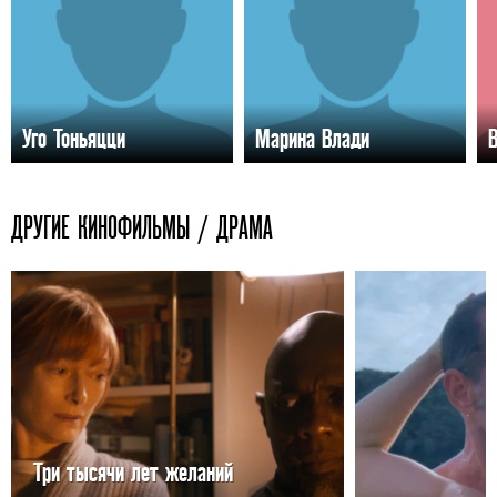
Уго Тоньяцци
Марина Влади
В
ДРУГИЕ КИНОФИЛЬМЫ / ДРАМА
Три тысячи лет желаний