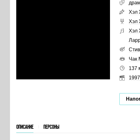
дра
Хэл 
Хэл 
Хэл 
Ларр
Стив
Чак 
137 
1997
Напо
ОПИСАНИЕ
ПЕРСОНЫ