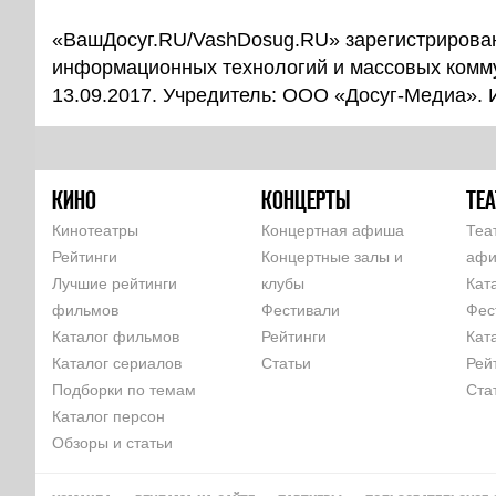
«ВашДосуг.RU/VashDosug.RU» зарегистрирован
информационных технологий и массовых комм
13.09.2017. Учредитель: ООО «Досуг-Медиа».
КИНО
КОНЦЕРТЫ
ТЕА
Кинотеатры
Концертная афиша
Теа
Рейтинги
Концертные залы и
аф
Лучшие рейтинги
клубы
Кат
фильмов
Фестивали
Фес
Каталог фильмов
Рейтинги
Кат
Каталог сериалов
Статьи
Рей
Подборки по темам
Ста
Каталог персон
Обзоры и статьи