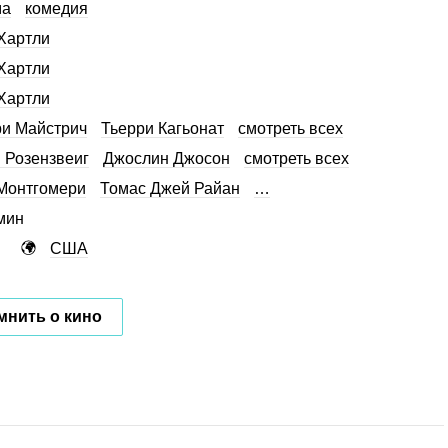
ма
комедия
Хартли
Хартли
Хартли
и Майстрич
Тьерри Кагьонат
смотреть всех
 Розензвеиг
Джослин Джосон
смотреть всех
Монтгомери
Томас Джей Райан
…
мин
США
мнить о кино