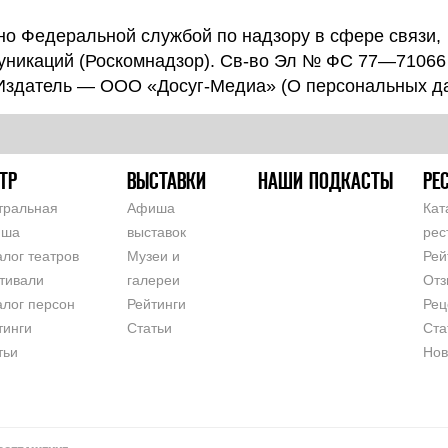
о Федеральной службой по надзору в сфере связи,
уникаций (Роскомнадзор). Св-во Эл № ФС 77—71066
 Издатель — ООО «Досуг-Медиа» (
О персональных д
ТР
ВЫСТАВКИ
НАШИ ПОДКАСТЫ
РЕ
тральная
Афиша
Кат
иша
выставок
рес
алог театров
Музеи и
Рей
тивали
галереи
Отз
алог персон
Рейтинги
Рец
тинги
Статьи
Ста
тьи
Нов