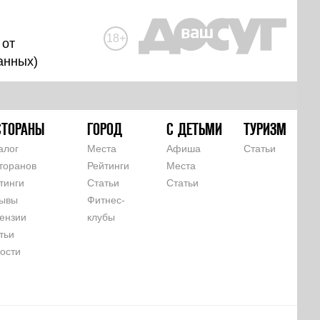
18+
 от
анных
)
СТОРАНЫ
ГОРОД
С ДЕТЬМИ
ТУРИЗМ
алог
Места
Афиша
Статьи
торанов
Рейтинги
Места
тинги
Статьи
Статьи
ывы
Фитнес-
ензии
клубы
тьи
ости