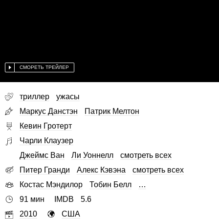
СМОРЕТЬ ТРЕЙЛЕР
триллер
ужасы
Маркус Данстэн
Патрик Мелтон
Кевин Гротерт
Чарли Клаузер
Джеймс Ван
Ли Уоннелл
смотреть всех
Питер Гранди
Алекс Кэвэна
смотреть всех
Костас Мэндилор
Тобин Белл
…
91 мин
IMDB
5.6
2010
США