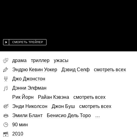
СМОРЕТЬ ТРЕЙЛЕР
драма
триллер
ужасы
Эндрю Кевин Уокер
Дэвид Селф
смотреть всех
Джо Джонстон
Дэнни Элфман
Рик Йорн
Райан Кэвэна
смотреть всех
Энди Николсон
Джон Буш
смотреть всех
Эмили Блант
Бенисио Дель Торо
…
90 мин
2010