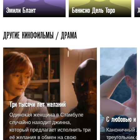
Эмили Блант
Бенисио Дель Торо
Х
ДРУГИЕ КИНОФИЛЬМЫ / ДРАМА
Три тысячи лет желаний
Одинокая женщина в Стамбуле
С любовью и 
случайно находит джинна,
который предлагает исполнить три
Каноничный 
её желания в обмен на свою
треугольник о