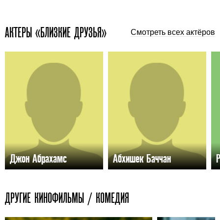
АКТЕРЫ «БЛИЗКИЕ ДРУЗЬЯ»
Смотреть всех актёров
Джон Абрахамс
Абхишек Баччан
Р
ДРУГИЕ КИНОФИЛЬМЫ / КОМЕДИЯ