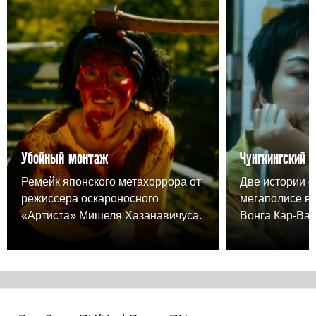
Убойный монтаж
Чунгкингский 
Ремейк японского метахоррора от
Две истории о
режиссера оскароносного
мегаполисе в
«Артиста» Мишеля Хазанавичуса.
Вонга Кар-Вая