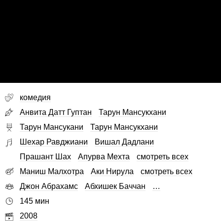
комедия
Анвита Датт Гуптан
Тарун Мансукхани
Тарун Мансукани
Тарун Мансукхани
Шехар Равджиани
Вишал Дадлани
Прашант Шах
Апурва Мехта
смотреть всех
Маниш Малхотра
Аки Нирула
смотреть всех
Джон Абрахамс
Абхишек Баччан
…
145 мин
2008