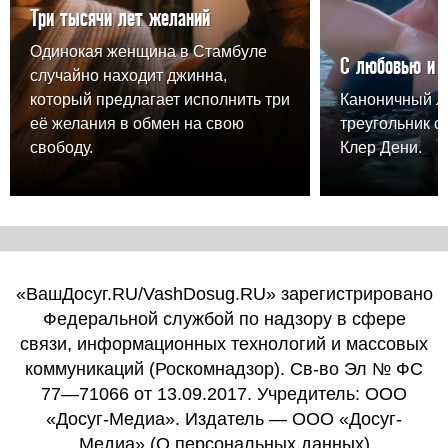
Три тысячи лет желаний
Одинокая женщина в Стамбуле
С любовью и 
случайно находит джинна,
который предлагает исполнить три
Каноничный 
её желания в обмен на свою
треугольник о
свободу.
Клер Дени.
«ВашДосуг.RU/VashDosug.RU» зарегистрировано
Федеральной службой по надзору в сфере
связи, информационных технологий и массовых
коммуникаций (Роскомнадзор). Св-во Эл № ФС
77—71066 от 13.09.2017. Учредитель: ООО
«Досуг-Медиа». Издатель — ООО «Досуг-
Медиа» (
О персональных данных
)