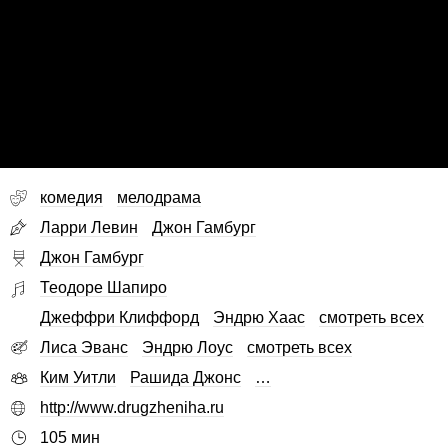
комедия
мелодрама
Ларри Левин
Джон Гамбург
Джон Гамбург
Теодоре Шапиро
Джеффри Клиффорд
Эндрю Хаас
смотреть всех
Лиса Эванс
Эндрю Лоус
смотреть всех
Ким Уитли
Рашида Джонс
…
http://www.drugzheniha.ru
105 мин