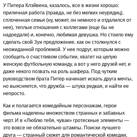
У Питера Клэйвена, казалось, все в жизни хорошо:
приличная работа (правда, не без мелких неурядиц),
сплоченная семья (ну, может, он немного и отдалился от
нее), теплые отношения с коллегами (еще бы не
надоедали) и, конечно, любимая девушка. Но стоило ему
сделать свой Зуи предложение, как он столкнулся с
неожиданной проблемой. У нее подруг, которым можно
сообщить о счастливом событии, хватит на целую
женскую футбольную команду, а вот у него друзей нет, и
даже некого позвать на роль шафера. Под чутким
руководством брата Питер начинает искать друга мечты,
но выясняется, что дружба — штука редкая, и найти ее
непросто.
Как и полагается комедийным персонажам, герои
фильма наделены множеством странных и забавных
черт. И в «Люблю тебя, чувак» гротескные элементы —
это вовсе не обязательно штампы. Поиски лучшего
друга — странный сюжет для романтической комедии,