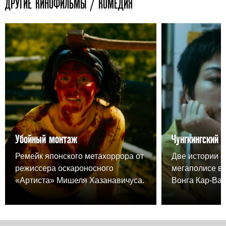
ДРУГИЕ КИНОФИЛЬМЫ / КОМЕДИЯ
Убойный монтаж
Чунгкингский 
Ремейк японского метахоррора от
Две истории о
режиссера оскароносного
мегаполисе в
«Артиста» Мишеля Хазанавичуса.
Вонга Кар-Вая