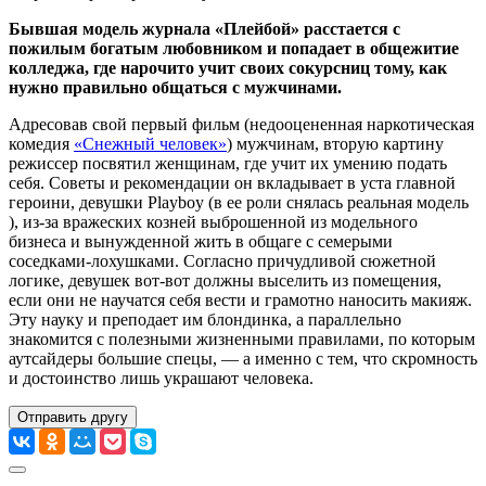
Бывшая модель журнала «Плейбой» расстается с
пожилым богатым любовником и попадает в общежитие
колледжа, где нарочито учит своих сокурсниц тому, как
нужно правильно общаться с мужчинами.
Адресовав свой первый фильм (недооцененная наркотическая
комедия
«Снежный человек»
) мужчинам, вторую картину
режиссер посвятил женщинам, где учит их умению подать
себя. Советы и рекомендации он вкладывает в уста главной
героини, девушки Playboy (в ее роли снялась реальная модель
), из-за вражеских козней выброшенной из модельного
бизнеса и вынужденной жить в общаге с семерыми
соседками-лохушками. Согласно причудливой сюжетной
логике, девушек вот-вот должны выселить из помещения,
если они не научатся себя вести и грамотно наносить макияж.
Эту науку и преподает им блондинка, а параллельно
знакомится с полезными жизненными правилами, по которым
аутсайдеры большие спецы, — а именно с тем, что скромность
и достоинство лишь украшают человека.
Отправить другу