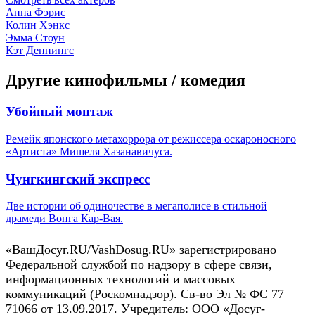
Анна Фэрис
Колин Хэнкс
Эмма Стоун
Кэт Деннингс
Другие кинофильмы / комедия
Убойный монтаж
Ремейк японского метахоррора от режиссера оскароносного
«Артиста» Мишеля Хазанавичуса.
Чунгкингский экспресс
Две истории об одиночестве в мегаполисе в стильной
драмеди Вонга Кар-Вая.
«ВашДосуг.RU/VashDosug.RU» зарегистрировано
Федеральной службой по надзору в сфере связи,
информационных технологий и массовых
коммуникаций (Роскомнадзор). Св-во Эл № ФС 77—
71066 от 13.09.2017. Учредитель: ООО «Досуг-