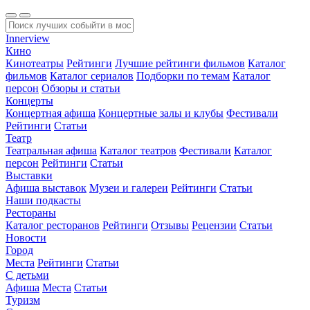
Innerview
Кино
Кинотеатры
Рейтинги
Лучшие рейтинги фильмов
Каталог
фильмов
Каталог сериалов
Подборки по темам
Каталог
персон
Обзоры и статьи
Концерты
Концертная афиша
Концертные залы и клубы
Фестивали
Рейтинги
Статьи
Театр
Театральная афиша
Каталог театров
Фестивали
Каталог
персон
Рейтинги
Статьи
Выставки
Афиша выставок
Музеи и галереи
Рейтинги
Статьи
Наши подкасты
Рестораны
Каталог ресторанов
Рейтинги
Отзывы
Рецензии
Статьи
Новости
Город
Места
Рейтинги
Статьи
С детьми
Афиша
Места
Статьи
Туризм