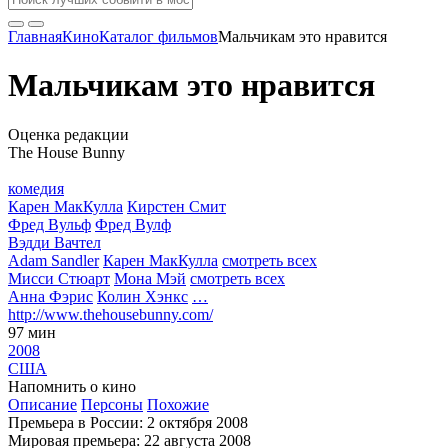
Главная
Кино
Каталог фильмов
Мальчикам это нравится
Мальчикам это нравится
Оценка редакции
The House Bunny
комедия
Карен МакКулла
Кирстен Смит
Фред Вульф
Фред Вулф
Вэдди Вачтел
Adam Sandler
Карен МакКулла
смотреть всех
Мисси Стюарт
Мона Мэй
смотреть всех
Анна Фэрис
Колин Хэнкс
…
http://www.thehousebunny.com/
97 мин
2008
США
Напомнить о кино
Описание
Персоны
Похожие
Премьера в России: 2 октября 2008
Мировая премьера: 22 августа 2008