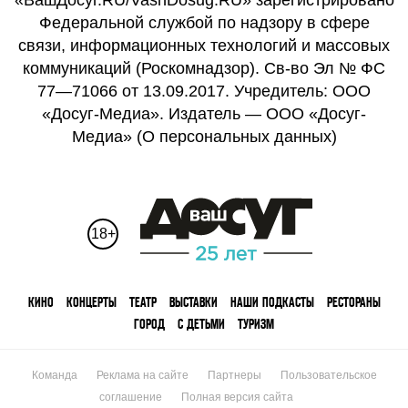
«ВашДосуг.RU/VashDosug.RU» зарегистрировано
Федеральной службой по надзору в сфере
связи, информационных технологий и массовых
коммуникаций (Роскомнадзор). Св-во Эл № ФС
77—71066 от 13.09.2017. Учредитель: ООО
«Досуг-Медиа». Издатель — ООО «Досуг-
Медиа» (
О персональных данных
)
18+
КИНО
КОНЦЕРТЫ
ТЕАТР
ВЫСТАВКИ
НАШИ ПОДКАСТЫ
РЕСТОРАНЫ
ГОРОД
С ДЕТЬМИ
ТУРИЗМ
Команда
Реклама на сайте
Партнеры
Пользовательское
соглашение
Полная версия сайта