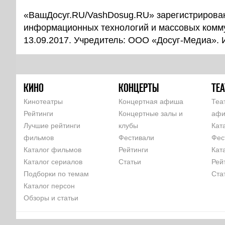
«ВашДосуг.RU/VashDosug.RU» зарегистрирован
информационных технологий и массовых комм
13.09.2017. Учредитель: ООО «Досуг-Медиа».
КИНО
КОНЦЕРТЫ
ТЕА
Кинотеатры
Концертная афиша
Теа
Рейтинги
Концертные залы и
аф
Лучшие рейтинги
клубы
Кат
фильмов
Фестивали
Фес
Каталог фильмов
Рейтинги
Кат
Каталог сериалов
Статьи
Рей
Подборки по темам
Ста
Каталог персон
Обзоры и статьи
КОМАНДА
РЕКЛАМА НА САЙТЕ
ПАРТНЕРЫ
ПОЛЬЗОВАТЕЛЬСКОЕ 