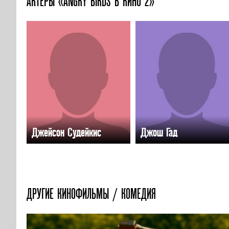
АКТЕРЫ «ANGRY BIRDS В КИНО 2»
Джейсон Судейкис
Джош Гад
ДРУГИЕ КИНОФИЛЬМЫ / КОМЕДИЯ