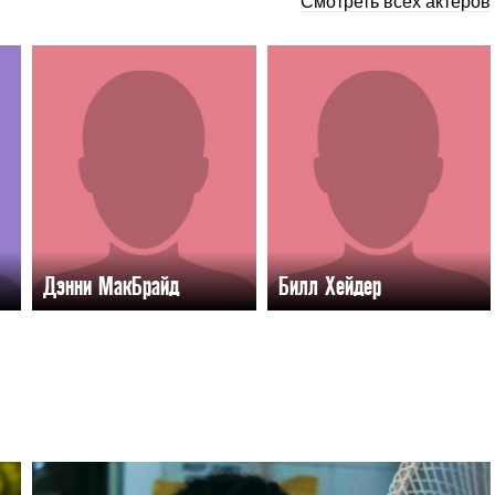
Смотреть всех актёров
Дэнни МакБрайд
Билл Хейдер