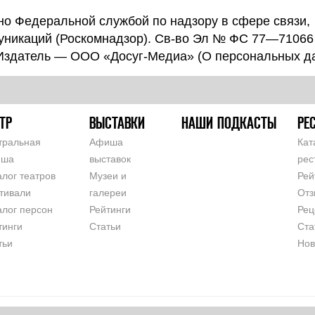
о Федеральной службой по надзору в сфере связи,
уникаций (Роскомнадзор). Св-во Эл № ФС 77—71066
 Издатель — ООО «Досуг-Медиа» (
О персональных д
ТР
ВЫСТАВКИ
НАШИ ПОДКАСТЫ
РЕ
тральная
Афиша
Кат
иша
выставок
рес
алог театров
Музеи и
Рей
тивали
галереи
Отз
алог персон
Рейтинги
Рец
тинги
Статьи
Ста
тьи
Нов
СОГЛАШЕНИЕ