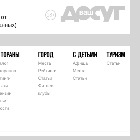
18+
 от
анных
)
СТОРАНЫ
ГОРОД
С ДЕТЬМИ
ТУРИЗМ
алог
Места
Афиша
Статьи
торанов
Рейтинги
Места
тинги
Статьи
Статьи
ывы
Фитнес-
ензии
клубы
тьи
ости