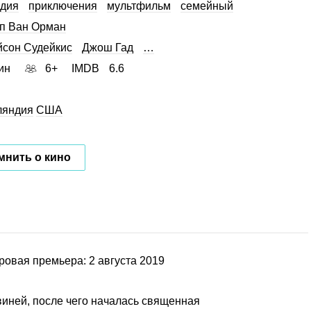
дия
приключения
мультфильм
семейный
п Ван Орман
сон Судейкис
Джош Гад
…
ин
6+
IMDB
6.6
ляндия
США
мнить о кино
ровая премьера: 2 августа 2019
иней, после чего началась священная