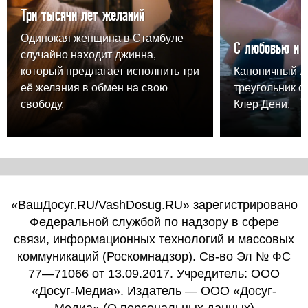
Три тысячи лет желаний
Одинокая женщина в Стамбуле
С любовью и 
случайно находит джинна,
который предлагает исполнить три
Каноничный 
её желания в обмен на свою
треугольник о
свободу.
Клер Дени.
«ВашДосуг.RU/VashDosug.RU» зарегистрировано
Федеральной службой по надзору в сфере
связи, информационных технологий и массовых
коммуникаций (Роскомнадзор). Св-во Эл № ФС
77—71066 от 13.09.2017. Учредитель: ООО
«Досуг-Медиа». Издатель — ООО «Досуг-