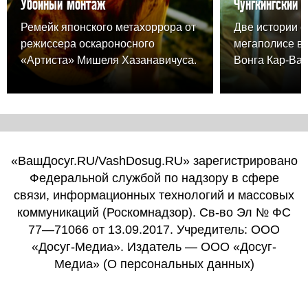
Убойный монтаж
Чунгкингский 
Ремейк японского метахоррора от
Две истории о
режиссера оскароносного
мегаполисе в
«Артиста» Мишеля Хазанавичуса.
Вонга Кар-Вая
«ВашДосуг.RU/VashDosug.RU» зарегистрировано
Федеральной службой по надзору в сфере
связи, информационных технологий и массовых
коммуникаций (Роскомнадзор). Св-во Эл № ФС
77—71066 от 13.09.2017. Учредитель: ООО
«Досуг-Медиа». Издатель — ООО «Досуг-
Медиа» (
О персональных данных
)