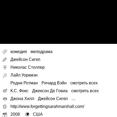
комедия
мелодрама
Джейсон Сигел
Николас Столлер
Лайл Уоркмэн
Родни Ротман
Ричард Вэйн
смотреть всех
К.С. Фокс
Джексон Де Говиа
смотреть всех
Джона Хилл
Джейсон Сигел
…
http://www.forgettingsarahmarshall.com/
2008
США