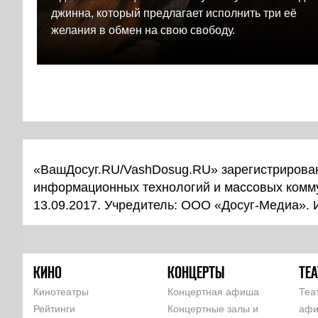
джинна, который предлагает исполнить три её
желания в обмен на свою свободу.
«ВашДосуг.RU/VashDosug.RU» зарегистрирован
информационных технологий и массовых комм
13.09.2017. Учредитель: ООО «Досуг-Медиа».
КИНО
КОНЦЕРТЫ
ТЕА
Кинотеатры
Концертная афиша
Теа
Рейтинги
Концертные залы и
аф