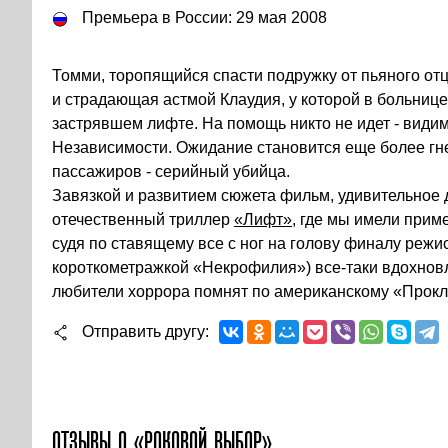
Премьера в России: 29 мая 2008
Томми, торопящийся спасти подружку от пьяного отц
и страдающая астмой Клаудия, у которой в больниц
застрявшем лифте. На помощь никто не идет - видим
Независимости. Ожидание становится еще более гне
пассажиров - серийный убийца.
Завязкой и развитием сюжета фильм, удивительное
отечественный триллер
«Лифт»,
где мы имели приме
судя по ставящему все с ног на голову финалу реж
короткометражкой «Некрофилия») все-таки вдохнов
любители хоррора помнят по американскому «Прокл
Отправить другу
ОТЗЫВЫ О «РОКОВОЙ ВЫБОР»