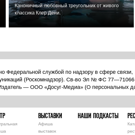
Каноничный любовный треугольник от живого
классика Клер Дени.
о Федеральной службой по надзору в сфере связи,
уникаций (Роскомнадзор). Св-во Эл № ФС 77—71066
 Издатель — ООО «Досуг-Медиа» (
О персональных д
ТР
ВЫСТАВКИ
НАШИ ПОДКАСТЫ
РЕ
тральная
Афиша
Кат
иша
выставок
рес