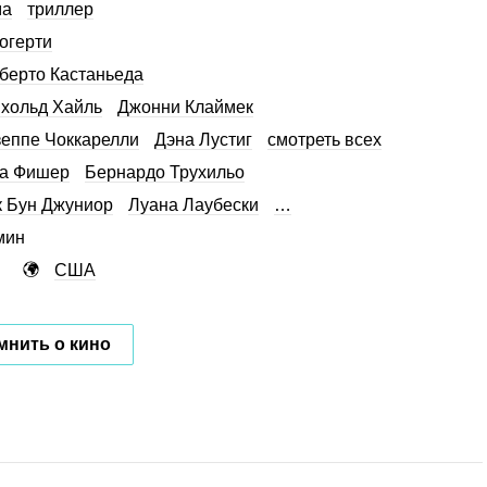
ма
триллер
огерти
берто Кастаньеда
хольд Хайль
Джонни Клаймек
еппе Чоккарелли
Дэна Лустиг
смотреть всех
за Фишер
Бернардо Трухильо
 Бун Джуниор
Луана Лаубески
…
мин
США
мнить о кино