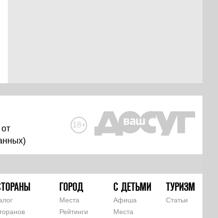
18+
 от
анных
)
СТОРАНЫ
ГОРОД
С ДЕТЬМИ
ТУРИЗМ
алог
Места
Афиша
Статьи
торанов
Рейтинги
Места