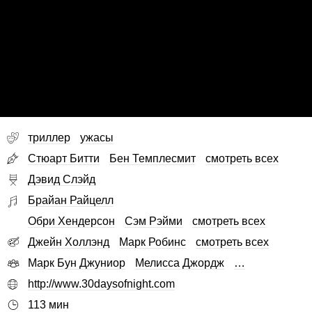
триллер
ужасы
Стюарт Битти
Бен Темплесмит
смотреть всех
Дэвид Слэйд
Брайан Райцелл
Обри Хендерсон
Сэм Рэйми
смотреть всех
Джейн Холлэнд
Марк Робинс
смотреть всех
Марк Бун Джуниор
Мелисса Джордж
…
http://www.30daysofnight.com
113 мин