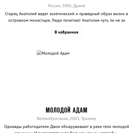
Россия, 2006, Драма
Старец Анатолий ведет аскетический и праведный образ жизни в
островном монастыре. Люди почитают Анатолия чуть ли не за
святого, не зная, что он уже полвека замаливает тяжкий грех,
В избранное
совершенный им во время войны.
МОЛОДОЙ АДАМ
Великобритания, 2003, Триллер
Однажды работодатели Джоя обнаруживают в реке тело молодой
женщины. И выясняется куда больше, чем он хотел бы..