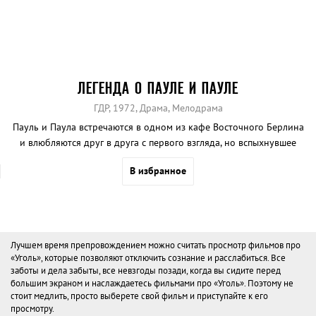
ЛЕГЕНДА О ПАУЛЕ И ПАУЛЕ
ГДР, 1972, Драма, Мелодрама
Пауль и Паула встречаются в одном из кафе Восточного Берлина
и влюбляются друг в друга с первого взгляда, но вспыхнувшее
чувство нуждается в защите от предрассудков и общественного
В избранное
давления.
Лучшем время препровождением можно считать просмотр фильмов про
«Уголь», которые позволяют отключить сознание и расслабиться. Все
заботы и дела забыты, все невзгоды позади, когда вы сидите перед
большим экраном и наслаждаетесь фильмами про «Уголь». Поэтому не
стоит медлить, просто выберете свой фильм и приступайте к его
просмотру.