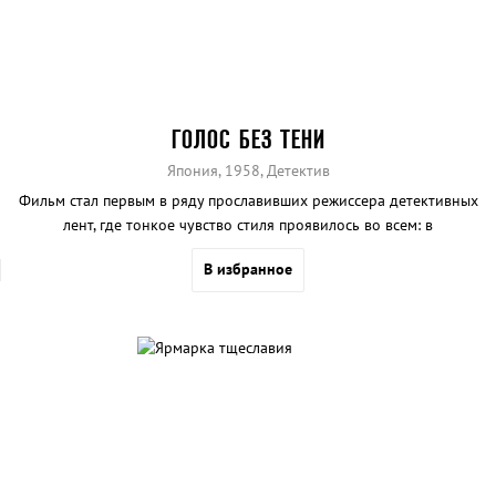
ГОЛОС БЕЗ ТЕНИ
Япония, 1958, Детектив
Фильм стал первым в ряду прославивших режиссера детективных
лент, где тонкое чувство стиля проявилось во всем: в
операторской работе, монтаже, художественном и музыкальном
В избранное
оформлении.