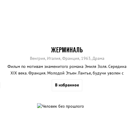
ЖЕРМИНАЛЬ
Венгрия, Италия, Франция, 1963, Драма
Фильм по мотивам знаменитого романа Эмиля Золя. Середина
XIX века. Франция. Молодой Этьен Лантье, будучи уволен с
работы, становится шахтером. Однако, наблюдая за бедными
В избранное
работягами, теряющими здоровье и надежду на лучшее будущее,
он решает возглавить забастовку...