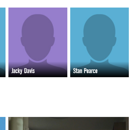
Jacky Davis
Stan Pearce