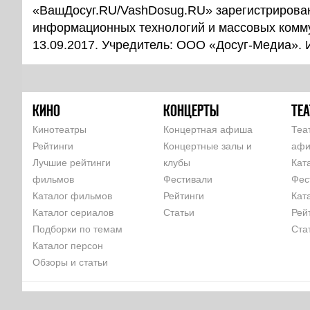
«ВашДосуг.RU/VashDosug.RU» зарегистрирован
информационных технологий и массовых комм
13.09.2017. Учредитель: ООО «Досуг-Медиа».
КИНО
КОНЦЕРТЫ
ТЕА
Кинотеатры
Концертная афиша
Теа
Рейтинги
Концертные залы и
аф
Лучшие рейтинги
клубы
Кат
фильмов
Фестивали
Фес
Каталог фильмов
Рейтинги
Кат
Каталог сериалов
Статьи
Рей
Подборки по темам
Ста
Каталог персон
Обзоры и статьи
КОМАНДА
РЕКЛАМА НА САЙТЕ
ПАРТНЕРЫ
ПОЛЬЗОВАТЕЛЬСКОЕ 