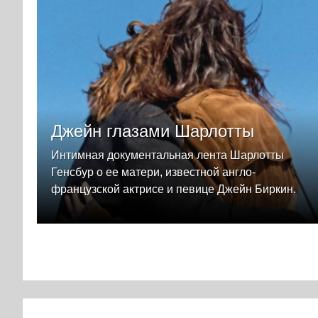
Джейн глазами Шарлотты
Интимная документальная лента Шарлотты
Генсбур о ее матери, известной англо-
французской актрисе и певице Джейн Биркин.