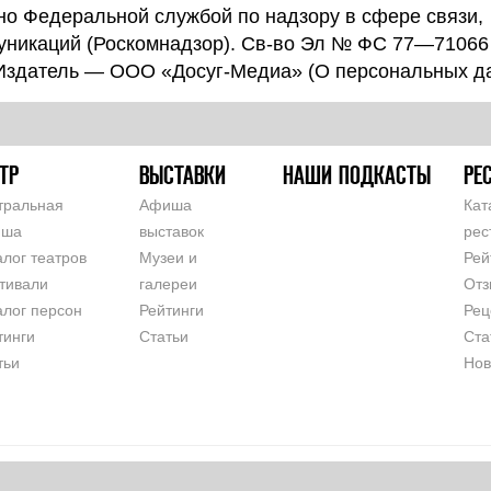
о Федеральной службой по надзору в сфере связи,
уникаций (Роскомнадзор). Св-во Эл № ФС 77—71066
 Издатель — ООО «Досуг-Медиа» (
О персональных д
ТР
ВЫСТАВКИ
НАШИ ПОДКАСТЫ
РЕ
тральная
Афиша
Кат
иша
выставок
рес
алог театров
Музеи и
Рей
тивали
галереи
Отз
алог персон
Рейтинги
Рец
тинги
Статьи
Ста
тьи
Нов
СОГЛАШЕНИЕ