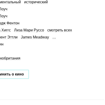
ментальный
исторический
Лоуч
Лоуч
рдж Фентон
 Хиггс
Лиза Мари Руссо
смотреть всех
ент Эттли
James Meadway
…
ин
кобритания
мнить о кино