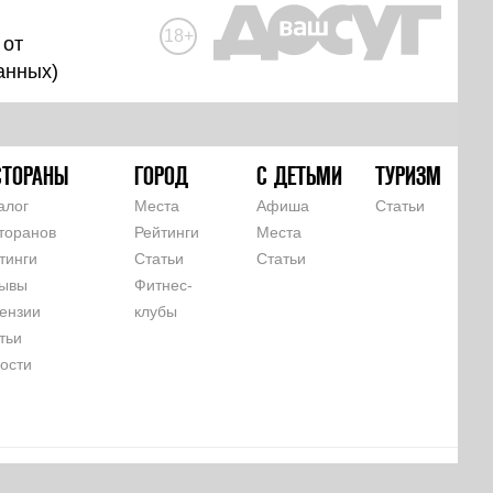
18+
 от
анных
)
СТОРАНЫ
ГОРОД
С ДЕТЬМИ
ТУРИЗМ
алог
Места
Афиша
Статьи
торанов
Рейтинги
Места
тинги
Статьи
Статьи
ывы
Фитнес-
ензии
клубы
тьи
ости