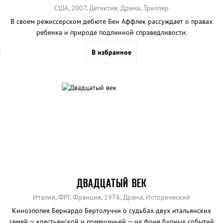
США, 2007, Детектив, Драма, Триллер
В своем режиссерском дебюте Бен Аффлек рассуждает о правах
ребенка и природе подлинной справедливости.
В избранное
ДВАДЦАТЫЙ ВЕК
Италия, ФРГ, Франция, 1976, Драма, Исторический
Киноэпопея Бернардо Бертолуччи о судьбах двух итальянских
семей — крестьянской и помещичьей — на фоне бурных событий