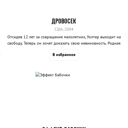
ДРОВОСЕК
США, 2004
Отсидев 12 лет за совращение малолетних, Уолтер выходит на
свободу. Теперь он хочет доказать свою невиновность. Родная
сестра отвернулась от него, за каждым шагом следит настырный
В избранное
коп, а работники лесопилки, куда он устроился, устраивают на
него травлю. В довершение всего в городе завелся маньяк, а всех
его жертв записали на Уолтера. Единственный шанс «отмыться» и
получить билет в нормальную жизнь – поймать настоящего
извращенца.