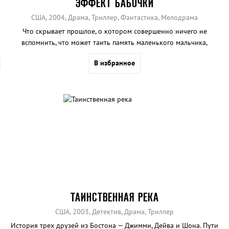
ЭФФЕКТ БАБОЧКИ
США, 2004, Драма, Триллер, Фантастика, Мелодрама
Что скрывает прошлое, о котором совершенно ничего не
вспомнить, что может таить память маленького мальчика,
превратившегося в лучшего выпускника колледжа.
В избранное
ТАИНСТВЕННАЯ РЕКА
США, 2003, Детектив, Драма, Триллер
История трех друзей из Бостона — Джимми, Дейва и Шона. Пути