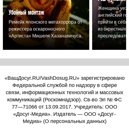
Женщина уезж
Убойный монтаж
английский го
Ремейк японского метахоррора от
прийти в себя,
режиссера оскароносного
из окрестных 
«Артиста» Мишеля Хазанавичуса.
преследовать.
«ВашДосуг.RU/VashDosug.RU» зарегистрировано
Федеральной службой по надзору в сфере
связи, информационных технологий и массовых
коммуникаций (Роскомнадзор). Св-во Эл № ФС
77—71066 от 13.09.2017. Учредитель: ООО
«Досуг-Медиа». Издатель — ООО «Досуг-
Медиа» (
О персональных данных
)