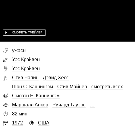
СМОРЕТЬ ТРЕЙЛЕР
ужасы
Уэс Крэйвен
Уэс Крэйвен
Стив Чапин
Дэвид Хесс
Шон С. Каннингэм
Стив Майнер
смотреть всех
Сьюзэн Е. Каннингэм
Маршалл Анкер
Ричард Тауэрс
…
82 мин
1972
США