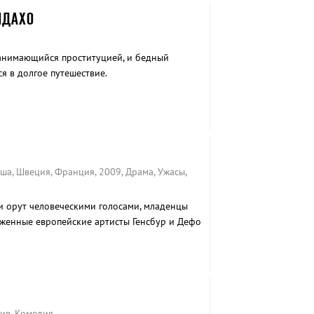
ЙДАХО
анимающийся проституцией, и бедный
я в долгое путешествие.
ьша, Швеция, Франция, 2009, Драма, Ужасы,
 орут человеческими голосами, младенцы
уженные европейские артисты Генсбур и Дефо
 органы всеми возможными инструментами.
тив, Комедия