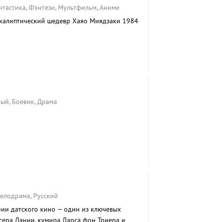
нтастика, Фэнтези, Мультфильм, Аниме
калиптический шедевр Хаяо Миядзаки 1984
ый, Боевик, Драма
Мелодрама, Русский
ии датского кино — один из ключевых
ера Дании, кумира Ларса фон Триера и