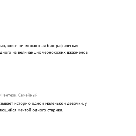
тью, вовсе не тягомотная биографическая
одного из величайших чернокожих джазменов
ндтрек с реальными записями.
, Фэнтези, Семейный
зывает историю одной маленькой девочки, у
ляющийся мечтой одного старика.