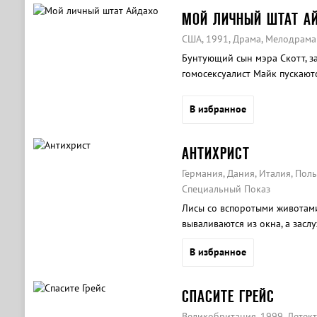
МОЙ ЛИЧНЫЙ ШТАТ А
США, 1991, Драма, Мелодрама
Бунтующий сын мэра Скотт, з
гомосексуалист Майк пускаютс
В избранное
АНТИХРИСТ
Германия, Дания, Италия, Пол
Специальный Показ
Лисы со вспоротыми животами
вываливаются из окна, а засл
калечат друг другу интимные
В избранное
СПАСИТЕ ГРЕЙС
Великобритания, 1999, Детек