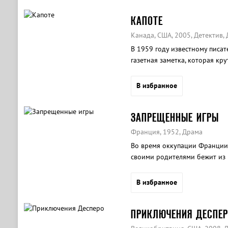
КАПОТЕ
Канада, США, 2005, Детектив,
В 1959 году известному писат
газетная заметка, которая кр
карьеру.
В избранное
ЗАПРЕЩЕННЫЕ ИГРЫ
Франция, 1952, Драма
Во время оккупации Франции
своими родителями бежит из 
пса, она находит пристанище 
Вместе дети хоронят собаку 
В избранное
вместе они привыкают к пост
ПРИКЛЮЧЕНИЯ ДЕСПЕР