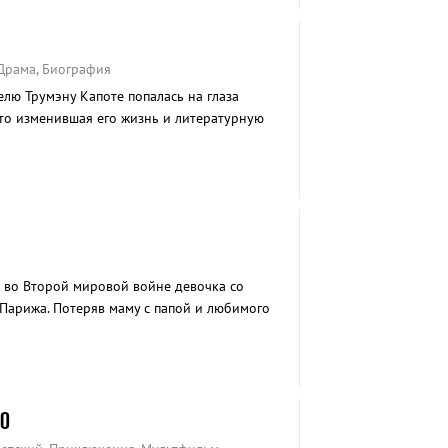
 Драма, Биография
елю Трумэну Капоте попалась на глаза
уто изменившая его жизнь и литературную
 во Второй мировой войне девочка со
Парижа. Потеряв маму с папой и любимого
в крестьянском доме и друга в лице их сына.
и решают устроить кладбище для животных,
оянному присутствию смерти вокруг.
О