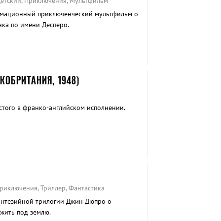
Детский, Приключения, Мультфильм
имационный приключенческий мультфильм о
ка по имени Десперо.
КОБРИТАНИЯ, 1948)
стого в франко-английском исполнении.
Приключения, Триллер, Фантастика
энтезийной трилогии Джин Дюпро о
жить под землю.