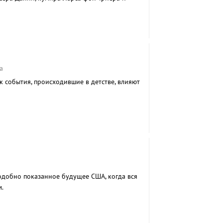
кандинавов.
а
к события, происходившие в детстве, влияют
одобно показанное будущее США, когда вся
.