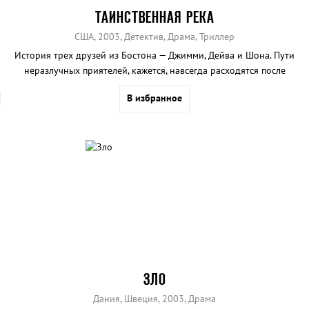
ТАИНСТВЕННАЯ РЕКА
США, 2003, Детектив, Драма, Триллер
История трех друзей из Бостона — Джимми, Дейва и Шона. Пути
неразлучных приятелей, кажется, навсегда расходятся после
похищения Дейва сексуальным маньяком.
В избранное
ЗЛО
Дания, Швеция, 2003, Драма