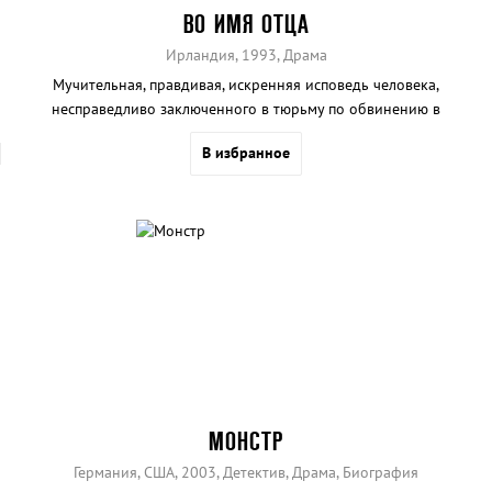
ВО ИМЯ ОТЦА
Ирландия, 1993, Драма
Мучительная, правдивая, искренняя исповедь человека,
несправедливо заключенного в тюрьму по обвинению в
причастности к террористическому акту ИРА – взрыву в
В избранное
лондонском пабе в 1974 году.
МОНСТР
Германия, США, 2003, Детектив, Драма, Биография