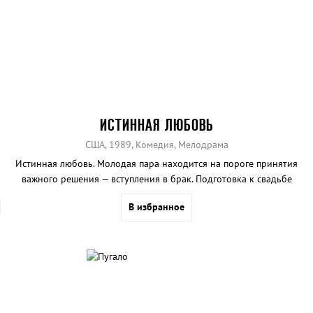
ИСТИННАЯ ЛЮБОВЬ
США, 1989, Комедия, Мелодрама
Истинная любовь. Молодая пара находится на пороге принятия
важного решения — вступления в брак. Подготовка к свадьбе
сопровождается попытками каждого справиться со своими
В избранное
страхами и сомнениями.