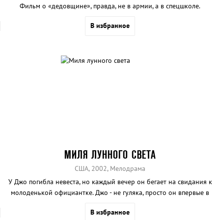
Фильм о «дедовщине», правда, не в армии, а в спецшколе.
В избранное
МИЛЯ ЛУННОГО СВЕТА
США, 2002, Мелодрама
У Джо погибла невеста, но каждый вечер он бегает на свидания к
молоденькой официантке. Джо - не гуляка, просто он впервые в
жизни влюбился. Но родители погибшей девушки этого не
В избранное
понимают