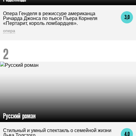
Опера Генделя в режиссуре американца
3,0
Ричарда Джонса по пьесе Пьера Корнеля
«Пертарит, король ломбардцев».
опера
Русский роман
Стильный и умный спектакль о семейной жизни
4,0
Льва Толстого.