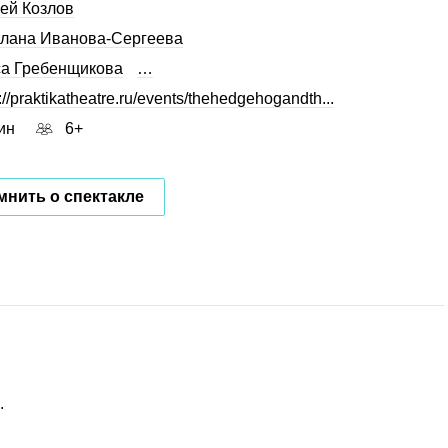
ей Козлов
лана Иванова-Сергеева
а Гребенщикова
…
://praktikatheatre.ru/events/thehedgehogandth...
ин
6+
нить о спектакле
.