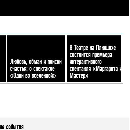
В Театре на Плющихе
состоится премьера
Любовь, обман и поиски
интерактивного
счастья: о спектакле
спектакля «Маргарита и
«Одни во вселенной»
Мастер»
ие события