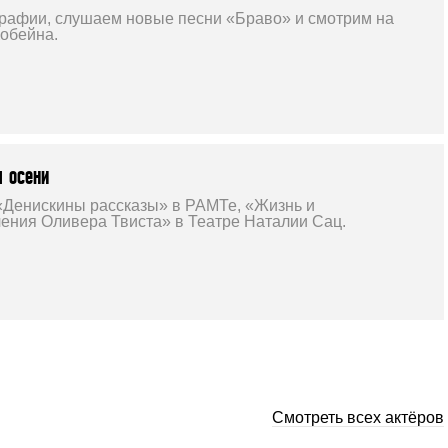
графии, слушаем новые песни «Браво» и смотрим на
Кобейна.
 осени
Денискины рассказы» в РАМТе, «Жизнь и
ния Оливера Твиста» в Театре Наталии Сац.
Смотреть всех актёров