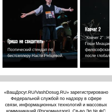
Ковчег 2
"Ковчег 2" : Н
Гриша не свидетель
Гоши Мнацака
Поэтический стендап по
философская 
бестселлеру Насти Рябцевой.
после глобаль
«ВашДосуг.RU/VashDosug.RU» зарегистрировано
Федеральной службой по надзору в сфере
связи, информационных технологий и массовых
коммуникаций (Роскомнадзор). Св-во Эл № ФС