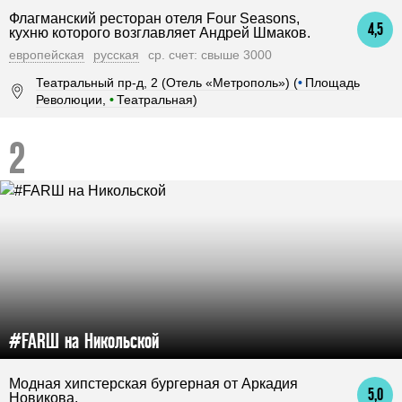
Флагманский ресторан отеля Four Seasons,
4,5
кухню которого возглавляет Андрей Шмаков.
европейская
русская
ср. счет: свыше 3000
Театральный пр-д, 2 (Отель «Метрополь») (
•
Площадь
Революции,
•
Театральная)
#FARШ на Никольской
Модная хипстерская бургерная от Аркадия
5,0
Новикова.