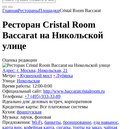
Главная
Рестораны
Площадки
Cristal Room Baccarat
Ресторан Cristal Room
Baccarat на Никольской
улице
Оценка редакции
Адрес: г. Москва, Никольская, 21
Метро:
•
Кузнецкий мост
•
Лубянка
Улица:
Никольская
Время работы: 12:00-0:00
Официальный сайт:
http://www.baccaratcristalroom.ru
Телефоны:
+7 (495) 933-33-89
Идеально для: деловых встреч, корпоративов
Кредитные карты: Все платежные системы
Кухня:
французская
Музыка: лаунж, фоновая
Предложения:
Wi-Fi
,
банкеты
,
бронирование
,
еда навынос
,
карта вин
,
кофейная карта
,
сигары
,
торты на заказ
,
чайная