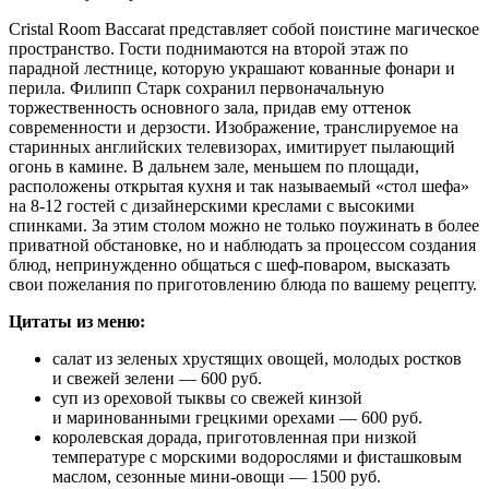
Cristal Room Baccarat представляет собой поистине магическое
пространство. Гости поднимаются на второй этаж по
парадной лестнице, которую украшают кованные фонари и
перила. Филипп Старк сохранил первоначальную
торжественность основного зала, придав ему оттенок
современности и дерзости. Изображение, транслируемое на
старинных английских телевизорах, имитирует пылающий
огонь в камине. В дальнем зале, меньшем по площади,
расположены открытая кухня и так называемый «стол шефа»
на 8-12 гостей с дизайнерскими креслами с высокими
спинками. За этим столом можно не только поужинать в более
приватной обстановке, но и наблюдать за процессом создания
блюд, непринужденно общаться с шеф-поваром, высказать
свои пожелания по приготовлению блюда по вашему рецепту.
Цитаты из меню:
салат из зеленых хрустящих овощей, молодых ростков
и свежей зелени — 600 руб.
суп из ореховой тыквы со свежей кинзой
и маринованными грецкими орехами — 600 руб.
королевская дорада, приготовленная при низкой
температуре с морскими водорослями и фисташковым
маслом, сезонные мини-овощи — 1500 руб.