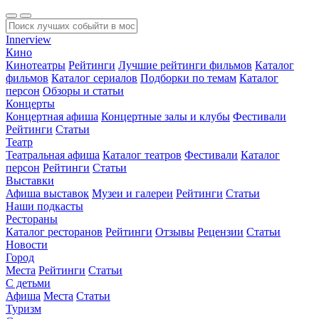
Innerview
Кино
Кинотеатры
Рейтинги
Лучшие рейтинги фильмов
Каталог
фильмов
Каталог сериалов
Подборки по темам
Каталог
персон
Обзоры и статьи
Концерты
Концертная афиша
Концертные залы и клубы
Фестивали
Рейтинги
Статьи
Театр
Театральная афиша
Каталог театров
Фестивали
Каталог
персон
Рейтинги
Статьи
Выставки
Афиша выставок
Музеи и галереи
Рейтинги
Статьи
Наши подкасты
Рестораны
Каталог ресторанов
Рейтинги
Отзывы
Рецензии
Статьи
Новости
Город
Места
Рейтинги
Статьи
С детьми
Афиша
Места
Статьи
Туризм