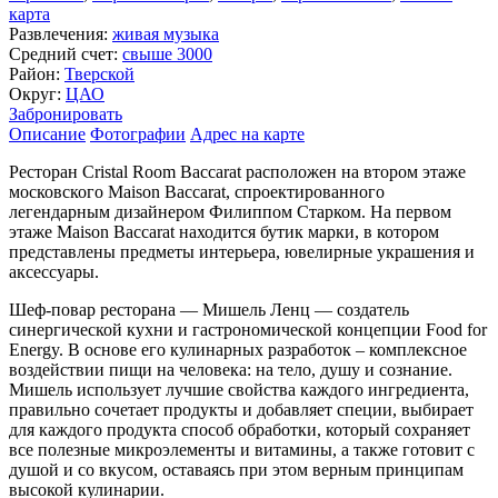
карта
Развлечения:
живая музыка
Средний счет:
свыше 3000
Район:
Тверской
Округ:
ЦАО
Забронировать
Описание
Фотографии
Адрес на карте
Ресторан Cristal Room Baccarat расположен на втором этаже
московского Maison Baccarat, спроектированного
легендарным дизайнером Филиппом Старком. На первом
этаже Maison Baccarat находится бутик марки, в котором
представлены предметы интерьера, ювелирные украшения и
аксессуары.
Шеф-повар ресторана — Мишель Ленц — создатель
синергической кухни и гастрономической концепции Food for
Energy. В основе его кулинарных разработок – комплексное
воздействии пищи на человека: на тело, душу и сознание.
Мишель использует лучшие свойства каждого ингредиента,
правильно сочетает продукты и добавляет специи, выбирает
для каждого продукта способ обработки, который сохраняет
все полезные микроэлементы и витамины, а также готовит с
душой и со вкусом, оставаясь при этом верным принципам
высокой кулинарии.