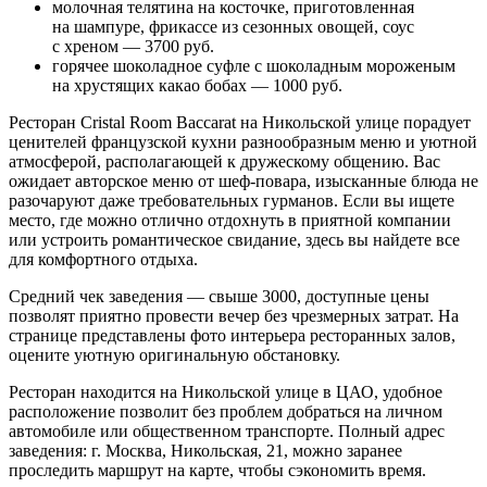
молочная телятина на косточке, приготовленная
на шампуре, фрикассе из сезонных овощей, соус
с хреном — 3700 руб.
горячее шоколадное суфле с шоколадным мороженым
на хрустящих какао бобах — 1000 руб.
Ресторан Cristal Room Baccarat на Никольской улице порадует
ценителей французской кухни разнообразным меню и уютной
атмосферой, располагающей к дружескому общению. Вас
ожидает авторское меню от шеф-повара, изысканные блюда не
разочаруют даже требовательных гурманов. Если вы ищете
место, где можно отлично отдохнуть в приятной компании
или устроить романтическое свидание, здесь вы найдете все
для комфортного отдыха.
Средний чек заведения — свыше 3000, доступные цены
позволят приятно провести вечер без чрезмерных затрат. На
странице представлены фото интерьера ресторанных залов,
оцените уютную оригинальную обстановку.
Ресторан находится на Никольской улице в ЦАО, удобное
расположение позволит без проблем добраться на личном
автомобиле или общественном транспорте. Полный адрес
заведения: г. Москва, Никольская, 21, можно заранее
проследить маршрут на карте, чтобы сэкономить время.