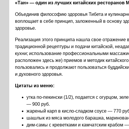
«Тан» — о
дин из лучших китайских ресторанов 
Объединив философию здоровья Тибета и кулинарно
воплощает в себе принцип, заложенный в основу здо
здоровье.
Реализация этого принципа нашла свое отражение 
традиционной рецептуры и подачи китайской, неада
кухни; использование профессиональными массажист
расположен здесь же) приемов и методик китайског
пользовались и продолжают пользоваться буддийск
и духовного здоровья.
Цитаты из меню:
утка по-пекински (1/2), подается с огурцом, зе
— 900 руб.
жареный карп в кисло-сладком соусе — 770 руб
шашлык из мяса молодого барашка, маринован
дим-самы с креветками и камчатским крабом —