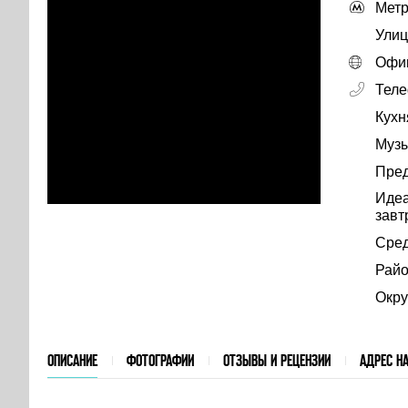
Метр
Улиц
Офиц
Тел
Кухн
Музы
Пре
Идеа
завт
Сред
Райо
Окру
ОПИСАНИЕ
ФОТОГРАФИИ
ОТЗЫВЫ И РЕЦЕНЗИИ
АДРЕС НА