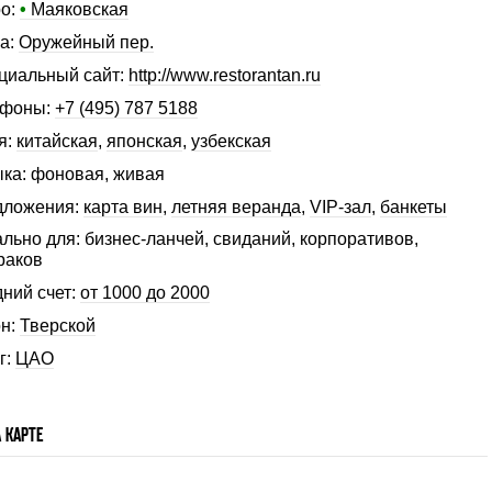
о:
•
Маяковская
а:
Оружейный пер.
иальный сайт:
http://www.restorantan.ru
ефоны:
+7 (495) 787 5188
я:
китайская
,
японская
,
узбекская
ка: фоновая, живая
дложения:
карта вин
,
летняя веранда
,
VIP-зал
,
банкеты
льно для: бизнес-ланчей, свиданий, корпоративов,
раков
ний счет:
от 1000 до 2000
н:
Тверской
г:
ЦАО
 КАРТЕ