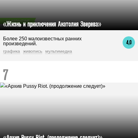
НА КАРАНТИНЕ
«Жизнь и приключения Анатолия Зверева»
Более 250 малоизвестных ранних
4,0
произведений.
графика
живопись
мультимедиа
«Архив Pussy Riot. (продолжение следует)»