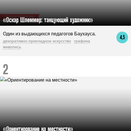
ВЫБОР РЕДАКЦИИ
«Оскар Шлеммер: танцующий художник»
Один из выдающихся педагогов Баухауса.
4,5
декоративно-прикладное искусство
графика
живопись
«Ориентирование на местности»