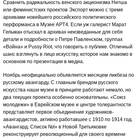
Сравнить радикальность венского акционизма Нитша
или феминистских проектов Экспорт можно с тремя
архивами новейшего российского политического
перформанса в Музее АРТ4. Если уж галерист Марат
Гельман отыскал в архивах неизведанные для себя
детали и подробности о Петре Павленском, группах
«Война» и Pussy Riot, что говорить о публике. Отличный
шанс взглянуть в лицо искусству, которое нам знакомо в
основном по презентации в медиа.
Ноябрь неофициально объявляется месяцем ликбеза по
русскому авангарду. С главным брендом русского
искусства наши музеи в принципе работают немало, но
два текущих проекта особенно основательны. «Союз
молодежи» в Еврейском музее и центре толерантности
представляет первое объединение художников-
авангардистов, активно работавшее с 1910 по 1914 год.
«Авангард. Список №I» в Новой Третьяковке
реконструирует революционный для своего времени