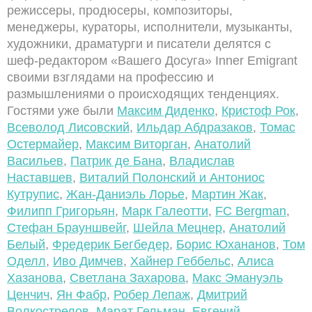
режиссеры, продюсеры, композиторы,
менеджеры, кураторы, исполнители, музыканты,
художники, драматурги и писатели делятся с
шеф-редактором «Вашего Досуга» Inner Emigrant
своими взглядами на профессию и
размышлениями о происходящих тенденциях.
Гостями уже были
Максим Диденко
,
Кристоф Рок
,
Всеволод Лисовский
,
Ильдар Абдразаков
,
Томас
Остермайер
,
Максим Виторган
,
Анатолий
Васильев
,
Патрик де Бан
а
,
Владислав
Наставшев
,
Виталий Полонский и Антониос
Кутрупис
,
Жан-Даниэль Лорье
,
Мартин Жак
,
Филипп Григорьян
,
Марк Галеотти
,
FC Bergman
,
Стефан Брауншвейг
,
Шейла Мецнер
,
Анатолий
Белый
,
Фредерик Бегбедер
,
Борис Юхананов
,
Том
Оделл
,
Иво Димчев
,
Хайнер Геббельс
,
Алиса
Хазанова
,
Светлана Захарова
,
Макс Эмануэль
Ценчич
,
Ян Фабр
,
Робер Лепаж
,
Дмитрий
Волкострелов
,
Марат Гельман
,
Евгений