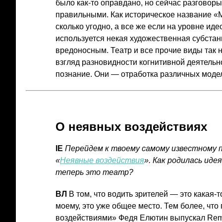
было как-то оправдано, но сейчас разговор
правильными. Как историческое название «
сколько угодно, а все же если на уровне иде
используется некая художественная субстан
вредоносным. Театр и все прочие виды так 
взгляд разновидности когнитивной деятельно
познание. Они — отработка различных моде
О неявных воздействиях
IE
Перейдем к твоему самому известному 
«
Неявные воздействия
». Как родилась иде
теперь это театр?
ВЛ
В том, что водить зрителей — это какая-т
моему, это уже общее место. Тем более, ч
воздействиями» Федя Елютин выпускал Remo