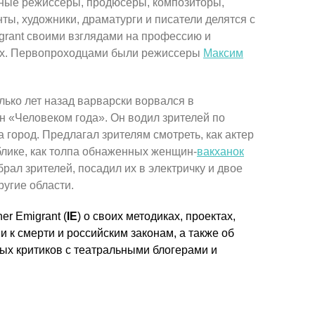
ные режиссеры, продюсеры, композиторы,
ты, художники, драматурги и писатели делятся с
grant своими взглядами на профессию и
х. Первопроходцами были режиссеры
Максим
лько лет назад варварски ворвался в
н «Человеком года». Он водил зрителей по
а город. Предлагал зрителям смотреть, как актер
блике, как толпа обнаженных женщин-
вакханок
рал зрителей, посадил их в электричку и двое
ругие области.
er Emigrant (
IE
) о своих методиках, проектах,
 к смерти и российским законам, а также об
ых критиков с театральными блогерами и