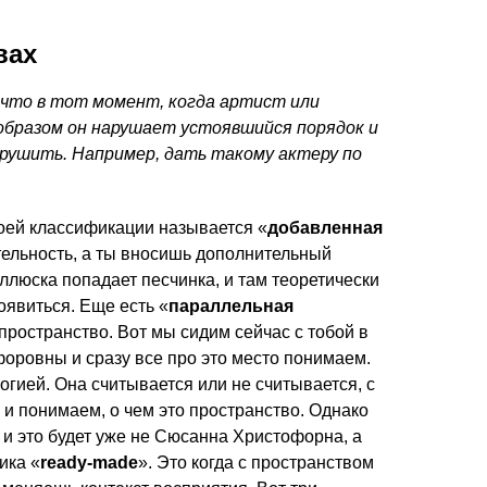
вах
 что в тот момент, когда артист или
 образом он нарушает устоявшийся порядок и
рушить. Например, дать такому актеру по
моей классификации называется «
добавленная
ительность, а ты вносишь дополнительный
оллюска попадает песчинка, и там теоретически
оявиться. Еще есть «
параллельная
ространство. Вот мы сидим сейчас с тобой в
ровны и сразу все про это место понимаем.
гией. Она считывается или не считывается, с
 и понимаем, о чем это пространство. Однако
и это будет уже не Сюсанна Христофорна, а
ика «
ready-made
». Это когда с пространством