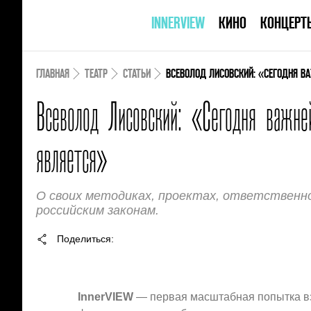
INNERVIEW
КИНО
КОНЦЕРТ
ГЛАВНАЯ
ТЕАТР
СТАТЬИ
ВСЕВОЛОД ЛИСОВСКИЙ: «СЕГОДНЯ В
Всеволод Лисовский: «Сегодня важне
является»
О своих методиках, проектах, ответственн
российским законам.
Поделиться
InnerVIEW
— первая масштабная попытка взг