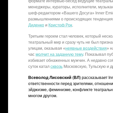
формате интервью-бесед ведущие театраль
менеджеры, кураторы, исполнители, музыкан
шеф-редактором «Вашего Досуга» Inner Emi
размышлениями о происходящих тенденция
Диденко
и
Кристоф Рок
.
Третьим героем стал человек, который неско
театральный мир и сразу чуть не был призна
улицам, оказывая «
неявные воздействия
» н
час
молчит на заданную тему
. Показывал пу
избивает обнаженных мужчин. А недавно соб
суток катал
сквозь
Московскую, Тульскую и д
Всеволод Лисовский
(
ВЛ
) рассказывает Inn
ответственности перед зрителями, отношении
эйджизме, феминизме, конфликте театральн
многом другом.