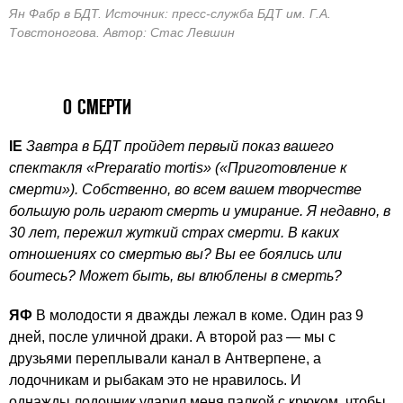
Ян Фабр в БДТ. Источник: пресс-служба БДТ им. Г.А.
Товстоногова. Автор: Стас Левшин
О СМЕРТИ
IE
Завтра в БДТ пройдет первый показ вашего
спектакля «Preparatio mortis» («Приготовление к
смерти»). Собственно, во всем вашем творчестве
большую роль играют смерть и умирание. Я недавно, в
30 лет, пережил жуткий страх смерти. В каких
отношениях со смертью вы? Вы ее боялись или
боитесь? Может быть, вы влюблены в смерть?
ЯФ
В молодости я дважды лежал в коме. Один раз 9
дней, после уличной драки. А второй раз — мы с
друзьями переплывали канал в Антверпене, а
лодочникам и рыбакам это не нравилось. И
однажды лодочник ударил меня палкой с крюком, чтобы