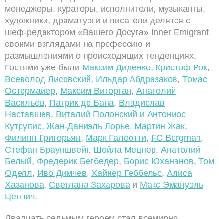
менеджеры, кураторы, исполнители, музыканты,
художники, драматурги и писатели делятся с
шеф-редактором «Вашего Досуга» Inner Emigrant
своими взглядами на профессию и
размышлениями о происходящих тенденциях.
Гостями уже были
Максим Диденко
,
Кристоф Рок
,
Всеволод Лисовский
,
Ильдар Абдразаков
,
Томас
Остермайер
,
Максим Виторган
,
Анатолий
Васильев
,
Патрик де Бан
а
,
Владислав
Наставшев
,
Виталий Полонский и Антониос
Кутрупис
,
Жан-Даниэль Лорье
,
Мартин Жак
,
Филипп Григорьян
,
Марк Галеотти
,
FC Bergman
,
Стефан Брауншвейг
,
Шейла Мецнер
,
Анатолий
Белый
,
Фредерик Бегбедер
,
Борис Юхананов
,
Том
Оделл
,
Иво Димчев
,
Хайнер Геббельс
,
Алиса
Хазанова
,
Светлана Захарова
и
Макс Эмануэль
Ценчич
.
Двадцать седьмым героем стал всемирно