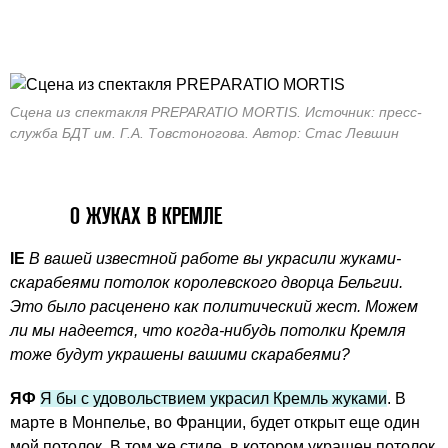
Сцена из спектакля РREPARATIO MORTIS. Источник: пресс-
служба БДТ им. Г.А. Товстоногова. Автор: Стас Левшин
О ЖУКАХ В КРЕМЛЕ
IE
В вашей известной работе вы украсили жуками-
скарабеями потолок королевского дворца Бельгии.
Это было расценено как политический жест. Можем
ли мы надеется, что когда-нибудь потолки Кремля
тоже будут украшены вашими скарабеями?
ЯФ
Я бы с удовольствием украсил Кремль жуками
. В
марте в Монпелье, во Франции, будет открыт еще один
мой потолок. В том же стиле, в котором украшен потолок