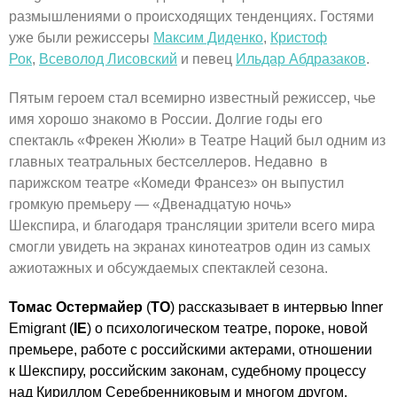
размышлениями о происходящих тенденциях. Гостями
уже были режиссеры
Максим Диденко
,
Кристоф
Рок
,
Всеволод Лисовский
и певец
Ильдар Абдразаков
.
Пятым героем стал всемирно известный режиссер, чье
имя хорошо знакомо в России. Долгие годы его
спектакль «Фрекен Жюли» в Театре Наций был одним из
главных театральных бестселлеров. Недавно в
парижском театре «Комеди Франсез» он выпустил
громкую премьеру — «Двенадцатую ночь»
Шекспира, и благодаря трансляции зрители всего мира
смогли увидеть на экранах кинотеатров один из самых
ажиотажных и обсуждаемых спектаклей сезона.
Томас Остермайер
(
ТО
) рассказывает в интервью Inner
Emigrant (
IE
) о психологическом театре, пороке, новой
премьере, работе с российскими актерами, отношении
к Шекспиру, российским законам, судебному процессу
над Кириллом Серебренниковым и многом другом.