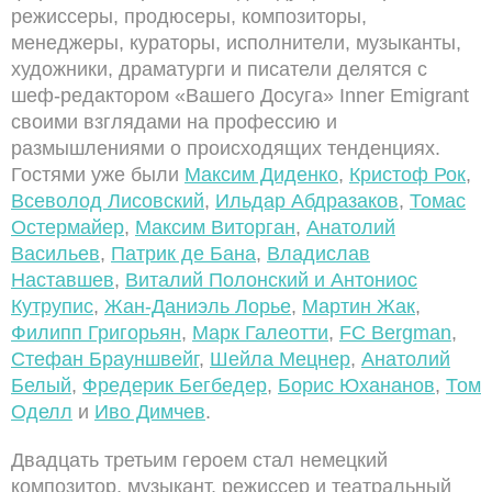
режиссеры, продюсеры, композиторы,
менеджеры, кураторы, исполнители, музыканты,
художники, драматурги и писатели делятся с
шеф-редактором «Вашего Досуга» Inner Emigrant
своими взглядами на профессию и
размышлениями о происходящих тенденциях.
Гостями уже были
Максим Диденко
,
Кристоф Рок
,
Всеволод Лисовский
,
Ильдар Абдразаков
,
Томас
Остермайер
,
Максим Виторган
,
Анатолий
Васильев
,
Патрик де Бан
а
,
Владислав
Наставшев
,
Виталий Полонский и Антониос
Кутрупис
,
Жан-Даниэль Лорье
,
Мартин Жак
,
Филипп Григорьян
,
Марк Галеотти
,
FC Bergman
,
Стефан Брауншвейг
,
Шейла Мецнер
,
Анатолий
Белый
,
Фредерик Бегбедер
,
Борис Юхананов
,
Том
Оделл
и
Иво Димчев
.
Двадцать третьим героем стал немецкий
композитор, музыкант, режиссер и театральный