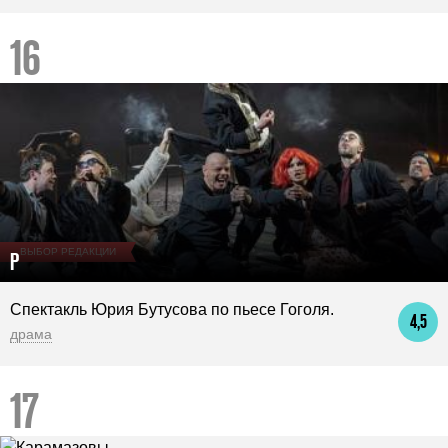
ВЫБОР РЕДАКЦИИ
Р
Спектакль Юрия Бутусова по пьесе Гоголя.
4,5
драма