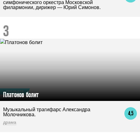
симфонического оркестра Московской
филармонии, дирижер — Юрий Симонов.
ПРЕМЬЕРА
Платонов болит
Музыкальный трагифарс Александра
4,5
Молочникова.
драма