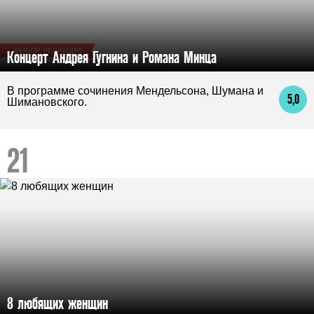
ВЫБОР РЕДАКЦИИ
Концерт Андрея Гугнина и Романа Минца
В программе сочинения Мендельсона, Шумана и
5,0
Шимановского.
8 любящих женщин