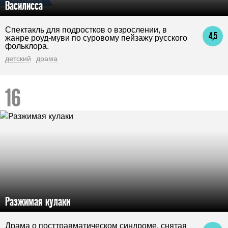
ФЕСТИВАЛЬ
Василисса
Спектакль для подростков о взрослении, в
4,5
жанре роуд-муви по суровому пейзажу русского
фольклора.
детский
драма
Разжимая кулаки
Драма о посттравматическом синдроме, снятая