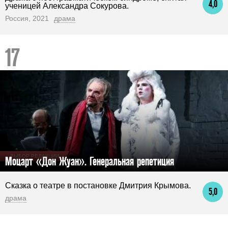
4,0
ученицей Александра Сокурова.
Россия, 2021
драма
ВЫБОР РЕДАКЦИИ
Моцарт «Дон Жуан». Генеральная репетиция
Сказка о театре в постановке Дмитрия Крымова.
5,0
драма