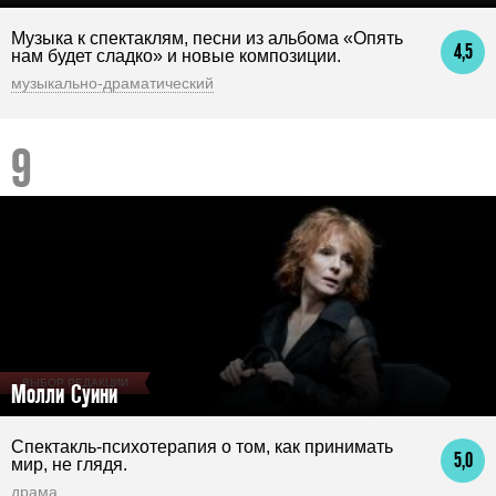
Музыка к спектаклям, песни из альбома «Опять
4,5
нам будет сладко» и новые композиции.
музыкально-драматический
ВЫБОР РЕДАКЦИИ
Молли Суини
Спектакль-психотерапия о том, как принимать
5,0
мир, не глядя.
драма