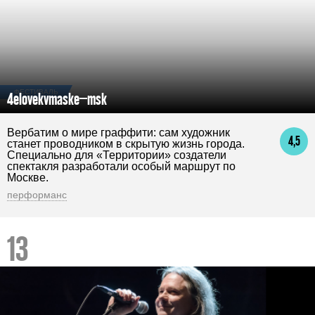
ФЕСТИВАЛЬ
4elovekvmaske_msk
Вербатим о мире граффити: сам художник
4,5
станет проводником в скрытую жизнь города.
Специально для «Территории» создатели
спектакля разработали особый маршрут по
Москве.
перформанс