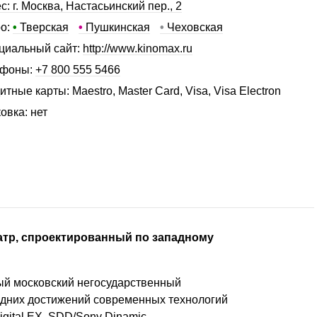
с: г. Москва, Настасьинский пер., 2
о:
•
Тверская
•
Пушкинская
•
Чеховская
иальный сайт:
http://www.kinomax.ru
ефоны:
+7 800 555 5466
итные карты: Maestro, Master Card, Visa, Visa Electron
овка: нет
тр, спроектированный по западному
ый московский негосударственный
едних достижений современных технологий
gital EX, SDD/Sony Dinamic