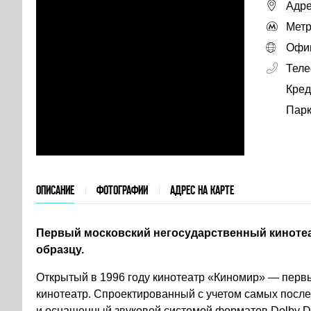
Адре
Метр
Офиц
Тел
Кред
Парк
ОПИСАНИЕ
ФОТОГРАФИИ
АДРЕС НА КАРТЕ
Первый московский негосударственный кинотеа
образцу.
Открытый в 1996 году кинотеатр «Киномир» — перв
кинотеатр. Спроектированный с учетом самых посл
и оснащенный звуковой системой форматов Dolby Di