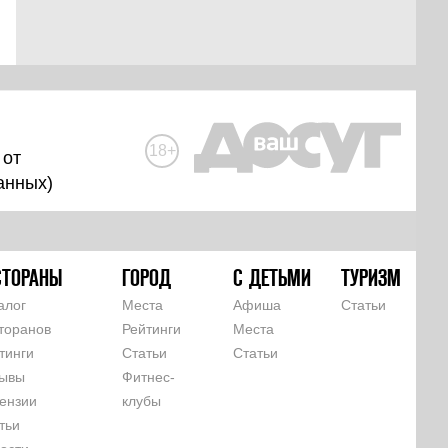
18+
 от
анных
)
СТОРАНЫ
ГОРОД
С ДЕТЬМИ
ТУРИЗМ
алог
Места
Афиша
Статьи
торанов
Рейтинги
Места
тинги
Статьи
Статьи
ывы
Фитнес-
ензии
клубы
тьи