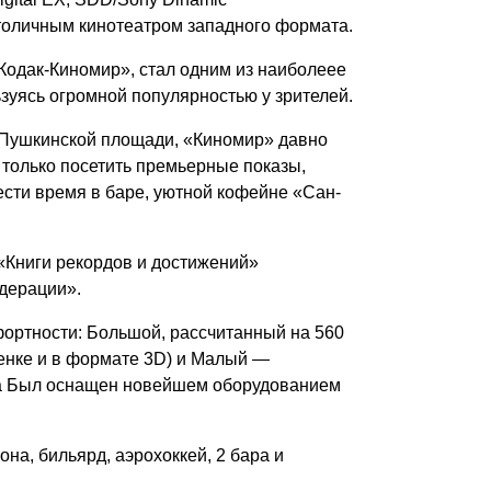
столичным кинотеатром западного формата.
Кодак-Киномир», стал одним из наиболеее
зуясь огромной популярностью у зрителей.
т Пушкинской площади, «Киномир» давно
 только посетить премьерные показы,
ести время в баре, уютной кофейне «Сан-
«Книги рекордов и достижений»
дерации».
ортности: Большой, рассчитанный на 560
енке и в формате 3D) и Малый —
тра Был оснащен новейшем оборудованием
на, бильярд, аэрохоккей, 2 бара и