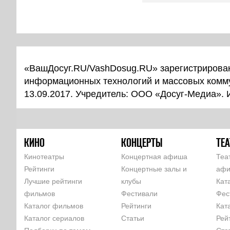
«ВашДосуг.RU/VashDosug.RU» зарегистрирован
информационных технологий и массовых комм
13.09.2017. Учредитель: ООО «Досуг-Медиа».
КИНО
КОНЦЕРТЫ
ТЕА
Кинотеатры
Концертная афиша
Теа
Рейтинги
Концертные залы и
аф
Лучшие рейтинги
клубы
Кат
фильмов
Фестивали
Фес
Каталог фильмов
Рейтинги
Кат
Каталог сериалов
Статьи
Рей