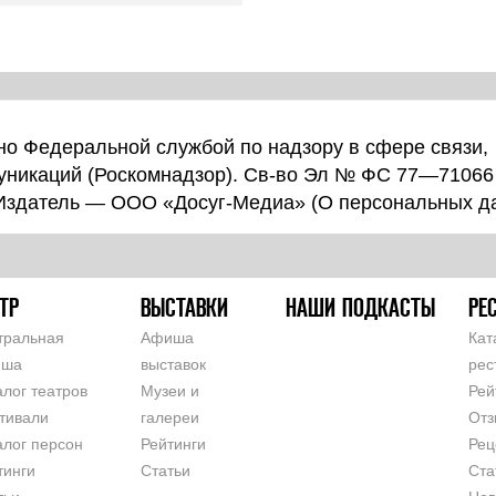
о Федеральной службой по надзору в сфере связи,
уникаций (Роскомнадзор). Св-во Эл № ФС 77—71066
 Издатель — ООО «Досуг-Медиа» (
О персональных д
ТР
ВЫСТАВКИ
НАШИ ПОДКАСТЫ
РЕ
тральная
Афиша
Кат
иша
выставок
рес
алог театров
Музеи и
Рей
тивали
галереи
Отз
алог персон
Рейтинги
Рец
тинги
Статьи
Ста