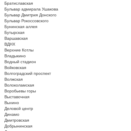
Братиславская
Бульвар адмирала Ушакова
Бульвар Дмитрия Донского
Бульвар Рокоссовского
Бунинская аллея
Бутырская
Варшавская
ВДНХ
Верхние Котлы
Владыкино
Водный стадион
Войковская
Волгоградский проспект
Волжская
Волоколамская
Воробьевы горы
Выставочная
Выхино
Деловой центр
Динамо
Дмитровская
Добрынинская