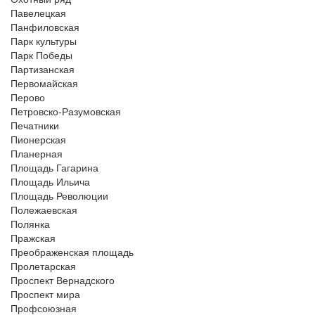
Павелецкая
Панфиловская
Парк культуры
Парк Победы
Партизанская
Первомайская
Перово
Петровско-Разумовская
Печатники
Пионерская
Планерная
Площадь Гагарина
Площадь Ильича
Площадь Революции
Полежаевская
Полянка
Пражская
Преображенская площадь
Пролетарская
Проспект Вернадского
Проспект мира
Профсоюзная