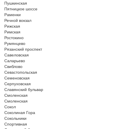
Пушкинская
Пятницкое шоссе
Раменки
Речной вокзал
Рижская
Римская
Ростокино
Румянцево
Рязанский проспект
Савеловская
Саларьево
Свиблово
Севастопольская
Семеновская
Серпуховская
Славянский бульвар
Смоленская
Смоленская
Сокол
Соколиная Гора
Сокольники
Спортивная