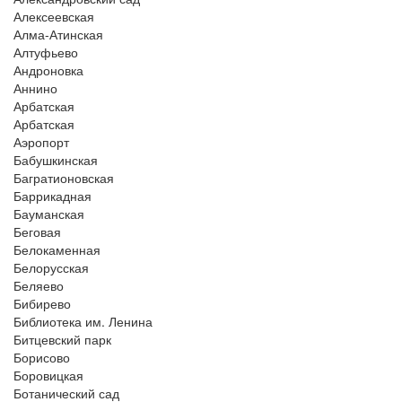
Алексеевская
Алма-Атинская
Алтуфьево
Андроновка
Аннино
Арбатская
Арбатская
Аэропорт
Бабушкинская
Багратионовская
Баррикадная
Бауманская
Беговая
Белокаменная
Белорусская
Беляево
Бибирево
Библиотека им. Ленина
Битцевский парк
Борисово
Боровицкая
Ботанический сад