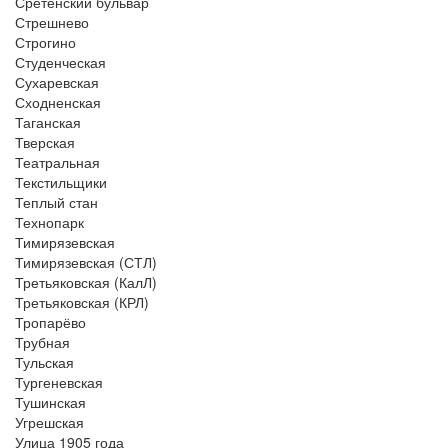
Сретенский бульвар
Стрешнево
Строгино
Студенческая
Сухаревская
Сходненская
Таганская
Тверская
Театральная
Текстильщики
Теплый стан
Технопарк
Тимирязевская
Тимирязевская (СТЛ)
Третьяковская (КалЛ)
Третьяковская (КРЛ)
Тропарёво
Трубная
Тульская
Тургеневская
Тушинская
Угрешская
Улица 1905 года