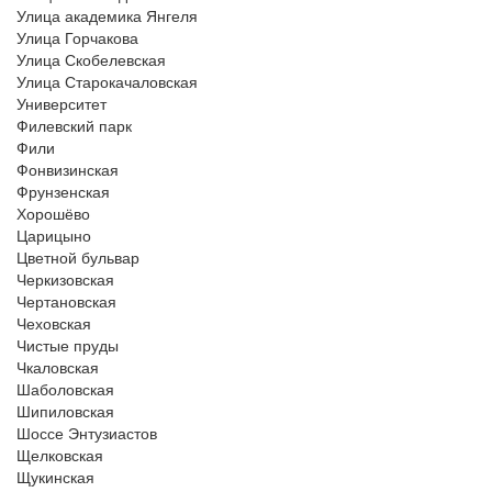
Улица академика Янгеля
Улица Горчакова
Улица Скобелевская
Улица Старокачаловская
Университет
Филевский парк
Фили
Фонвизинская
Фрунзенская
Хорошёво
Царицыно
Цветной бульвар
Черкизовская
Чертановская
Чеховская
Чистые пруды
Чкаловская
Шаболовская
Шипиловская
Шоссе Энтузиастов
Щелковская
Щукинская