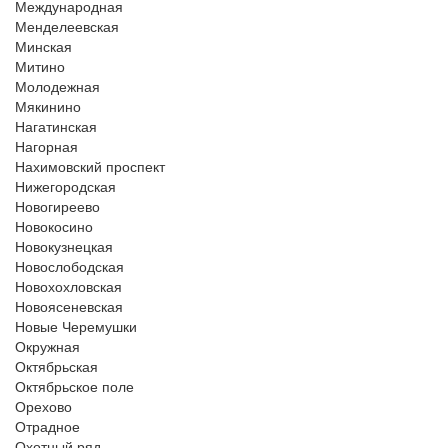
Международная
Менделеевская
Минская
Митино
Молодежная
Мякинино
Нагатинская
Нагорная
Нахимовский проспект
Нижегородская
Новогиреево
Новокосино
Новокузнецкая
Новослободская
Новохохловская
Новоясеневская
Новые Черемушки
Окружная
Октябрьская
Октябрьское поле
Орехово
Отрадное
Охотный ряд