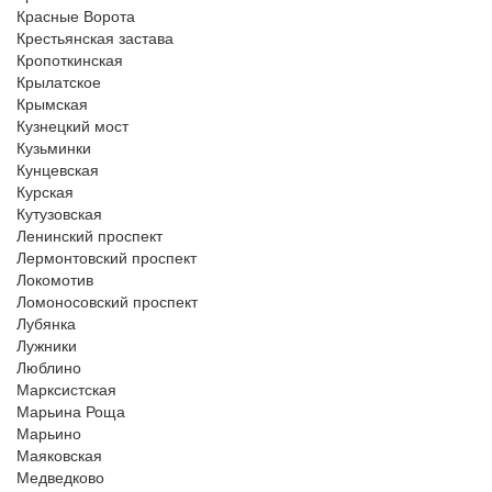
Красные Ворота
Крестьянская застава
Кропоткинская
Крылатское
Крымская
Кузнецкий мост
Кузьминки
Кунцевская
Курская
Кутузовская
Ленинский проспект
Лермонтовский проспект
Локомотив
Ломоносовский проспект
Лубянка
Лужники
Люблино
Марксистская
Марьина Роща
Марьино
Маяковская
Медведково