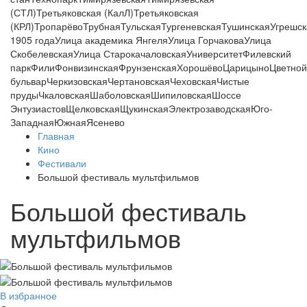
(СТЛ)
Третьяковская (КалЛ)
Третьяковская
(КРЛ)
Тропарёво
Трубная
Тульская
Тургеневская
Тушинская
Угрешск
1905 года
Улица академика Янгеля
Улица Горчакова
Улица
Скобелевская
Улица Старокачаловская
Университет
Филевский
парк
Фили
Фонвизинская
Фрунзенская
Хорошёво
Царицыно
Цветной
бульвар
Черкизовская
Чертановская
Чеховская
Чистые
пруды
Чкаловская
Шаболовская
Шипиловская
Шоссе
Энтузиастов
Щелковская
Щукинская
Электрозаводская
Юго-
Западная
Южная
Ясенево
Главная
Кино
Фестивали
Большой фестиваль мультфильмов
Большой фестиваль
мультфильмов
В избранное