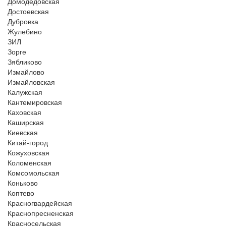
Домодедовская
Достоевская
Дубровка
Жулебино
ЗИЛ
Зорге
Зябликово
Измайлово
Измайловская
Калужская
Кантемировская
Каховская
Каширская
Киевская
Китай-город
Кожуховская
Коломенская
Комсомольская
Коньково
Коптево
Красногвардейская
Краснопресненская
Красносельская