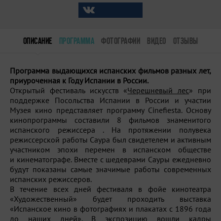
ОПИСАНИЕ
ПРОГРАММА
ФОТОГРАФИИ
ВИДЕО
ОТЗЫВЫ
Программа выдающихся испанских фильмов разных лет,
приуроченная к Году Испании в России.
Открытый фестиваль искусств «
Черешневый лес
» при
поддержке Посольства Испании в России и участии
Музея кино представляет программу Cinefiesta. Основу
кинопрограммы составили 8 фильмов знаменитого
испанского режиссера . На протяжении полувека
режиссерской работы Саура был свидетелем и активным
участником эпохи перемен в испанском обществе
и кинематографе. Вместе с шедеврами Сауры ежедневно
будут показаны самые значимые работы современных
испанских режиссеров.
В течение всех дней фестиваля в фойе кинотеатра
«Художественный» будет проходить выставка
«Испанское кино в фотографиях и плакатах с 1896 года
до наших дней». В экспозицию вошли кадры