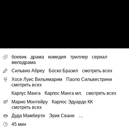
боевик
драма
комедия
триллер
сериал
мелодрама
Сильвио Абреу
Боско Бразил
смотреть всех
Хосе Луис Вильямарим
Паоло Сильвестрини
смотреть всех
Карлус Манга
Карлос Манга мл.
смотреть всех
Марио Монтейру
Карлос Эдуардо КК
смотреть всех
Дуда Мамберти
Эрик Сване
…
45 мин