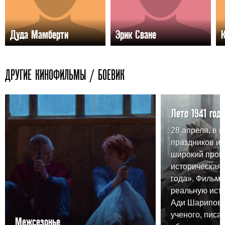
Дуда Мамберти
Эрик Сване
ДРУГИЕ КИНОФИЛЬМЫ / БОЕВИК
Лето 1941 года
28 апреля, в 
праздников и
широкий прока
историческая 
года». Фильм 
реальную ист
Ади Шарипова,
ученого, писа
Межсезонье