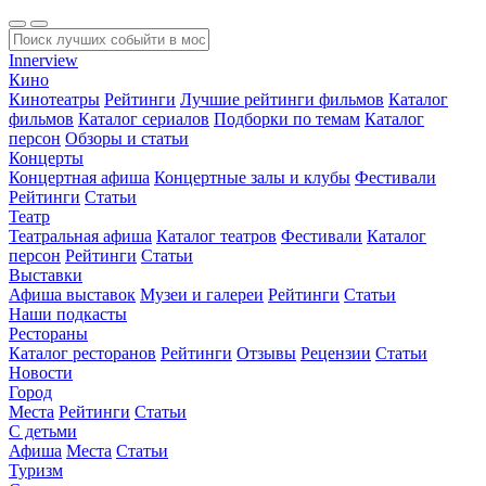
Innerview
Кино
Кинотеатры
Рейтинги
Лучшие рейтинги фильмов
Каталог
фильмов
Каталог сериалов
Подборки по темам
Каталог
персон
Обзоры и статьи
Концерты
Концертная афиша
Концертные залы и клубы
Фестивали
Рейтинги
Статьи
Театр
Театральная афиша
Каталог театров
Фестивали
Каталог
персон
Рейтинги
Статьи
Выставки
Афиша выставок
Музеи и галереи
Рейтинги
Статьи
Наши подкасты
Рестораны
Каталог ресторанов
Рейтинги
Отзывы
Рецензии
Статьи
Новости
Город
Места
Рейтинги
Статьи
С детьми
Афиша
Места
Статьи
Туризм