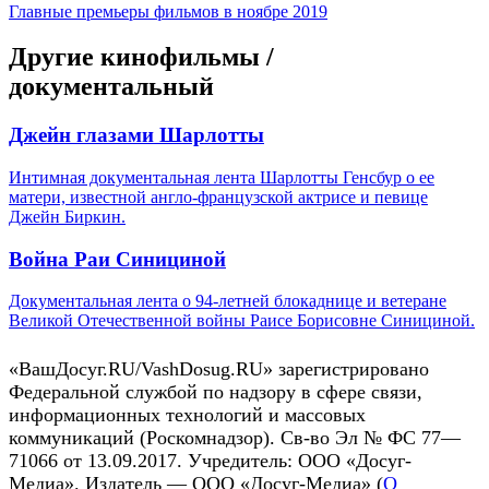
Главные премьеры фильмов в ноябре 2019
Другие кинофильмы /
документальный
Джейн глазами Шарлотты
Интимная документальная лента Шарлотты Генсбур о ее
матери, известной англо-французской актрисе и певице
Джейн Биркин.
Война Раи Синициной
Документальная лента о 94-летней блокаднице и ветеране
Великой Отечественной войны Раисе Борисовне Синициной.
«ВашДосуг.RU/VashDosug.RU» зарегистрировано
Федеральной службой по надзору в сфере связи,
информационных технологий и массовых
коммуникаций (Роскомнадзор). Св-во Эл № ФС 77—
71066 от 13.09.2017. Учредитель: ООО «Досуг-
Медиа». Издатель — ООО «Досуг-Медиа» (
О