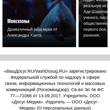
реальную ист
Ади Шарипова,
ученого, писа
Межсезонье
общественного
Драматичный роуд-муви от
первого боя, 
Александра Ханта.
ранения.
«ВашДосуг.RU/VashDosug.RU» зарегистрировано
Федеральной службой по надзору в сфере
связи, информационных технологий и массовых
коммуникаций (Роскомнадзор). Св-во Эл № ФС
77—71066 от 13.09.2017. Учредитель: ООО
«Досуг-Медиа». Издатель — ООО «Досуг-
Медиа» (
О персональных данных
)