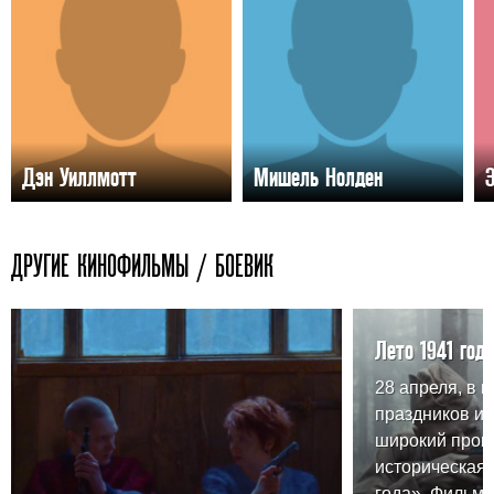
Дэн Уиллмотт
Мишель Нолден
ДРУГИЕ КИНОФИЛЬМЫ / БОЕВИК
Лето 1941 года
28 апреля, в 
праздников и
широкий прока
историческая 
года». Фильм 